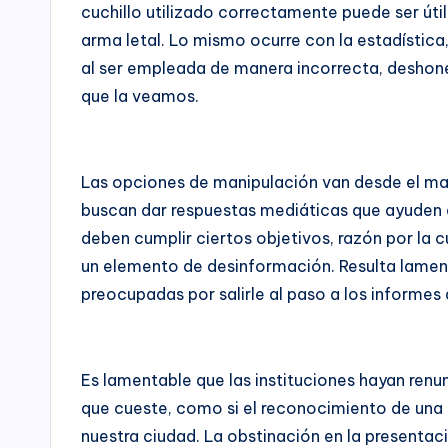
cuchillo utilizado correctamente puede ser útil
para
a
arma letal. Lo mismo ocurre con la estadística
la
rr
al ser empleada de manera incorrecta, deshone
construcción
de
que la veamos.
o
paz,
el
ll
desarrollo
Las opciones de manipulación van desde el man
o
socioeconómico,
buscan dar respuestas mediáticas que ayuden a 
cultural
C
deben cumplir ciertos objetivos, razón por la
y
un elemento de desinformación. Resulta lament
o
político
preocupadas por salirle al paso a los informes
de
n
nuestro
país,
s
Es lamentable que las instituciones hayan renu
la
ul
Fundación
que cueste, como si el reconocimiento de una s
Bogotá
nuestra ciudad. La obstinación en la presentaci