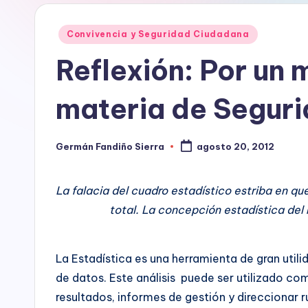
ní
construcción
Publicado
de
a
Convivencia y Seguridad Ciudadana
en
ciudadanía,
Reflexión: Por un m
p
cultura
ciudadana,
a
materia de Segur
responsabilidad
r
social
empresarial,
Germán Fandiño Sierra
agosto 20, 2012
a
Publicado
debida
por
diligencia.
e
La falacia del cuadro estadístico estriba en qu
Para
l
total. La concepción estadística del 
trabajar
en
D
la
La Estadística es una herramienta de gran utilid
construcción
e
de datos. Este análisis puede ser utilizado co
de
s
resultados, informes de gestión y direccionar
ciudadanía