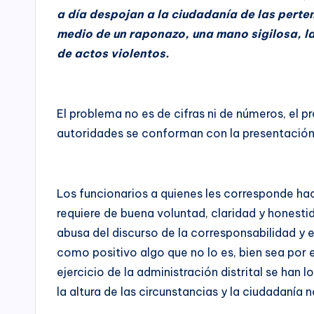
los
u
a día despojan a la ciudadanía de las pert
Candidatos,
medio de un raponazo, una mano sigilosa, la 
n
Movimientos
de actos violentos.
y
d
Partidos
Políticos,
a
y
El problema no es de cifras ni de números, el
c
para
autoridades se conforman con la presentación d
las
i
entidades
ó
del
Los funcionarios a quienes les corresponde h
Sector
n
requiere de buena voluntad, claridad y honest
Público
abusa del discurso de la corresponsabilidad y
a
B
como positivo algo que no lo es, bien sea por 
nivel
o
ejercicio de la administración distrital se han 
nacional,
la altura de las circunstancias y la ciudadanía 
departamental
g
y