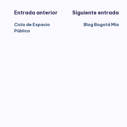
cultura
Navegación
Entrada anterior
Siguiente entrada
ciudadana,
responsabilidad
Ciclo de Espacio
Blog Bogotá Mía
de
social
Público
empresarial,
entradas
debida
diligencia.