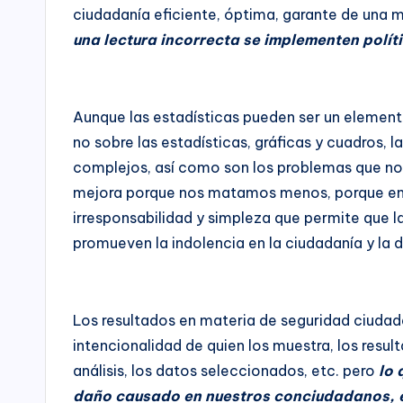
t
Mía
ciudadanía eficiente, óptima, garante de una 
ofrece
o
una lectura incorrecta se implementen polít
para
rí
las
Empresas
a
Aunque las estadísticas pueden ser un elemento
de
no sobre las estadísticas, gráficas y cuadros, l
(
todos
complejos, así como son los problemas que nos 
los
a
mejora porque nos matamos menos, porque en l
sectores
irresponsabilidad y simpleza que permite que la
de
n
promueven la indolencia en la ciudadanía y la d
la
t
economía,
para
e
las
Los resultados en materia de seguridad ciudad
s
Instituciones
intencionalidad de quien los muestra, los resu
Educativas,
análisis, los datos seleccionados, etc. pero
lo 
F
para
daño causado en nuestros conciudadanos, el d