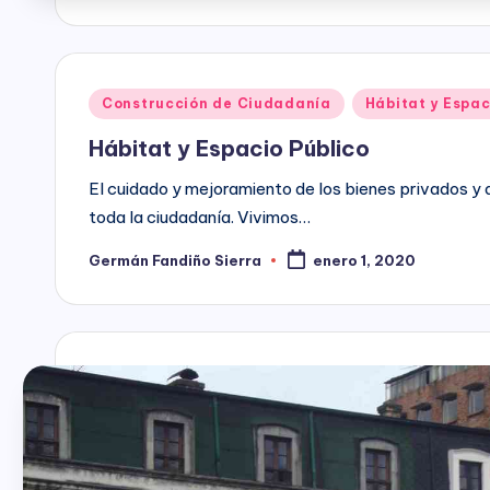
cultura
ciudadana,
responsabilidad
Publicado
Construcción de Ciudadanía
Hábitat y Espac
social
en
empresarial,
Hábitat y Espacio Público
debida
El cuidado y mejoramiento de los bienes privados y
diligencia.
toda la ciudadanía. Vivimos…
Germán Fandiño Sierra
enero 1, 2020
Publicado
por