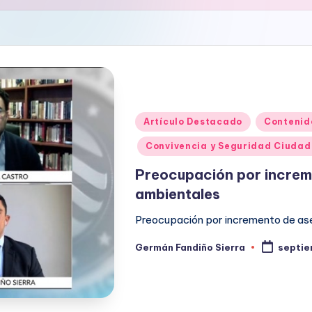
Publicado
Artículo Destacado
Contenid
en
Convivencia y Seguridad Ciuda
Preocupación por increme
ambientales
Preocupación por incremento de ase
Germán Fandiño Sierra
septie
Publicado
por