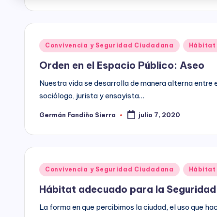
los
u
Candidatos,
n
Movimientos
y
Publicado
d
Convivencia y Seguridad Ciudadana
Hábitat
Partidos
en
Orden en el Espacio Público: Aseo
Políticos,
a
y
Nuestra vida se desarrolla de manera alterna entre e
c
para
sociólogo, jurista y ensayista…
las
i
entidades
Germán Fandiño Sierra
julio 7, 2020
Publicado
por
ó
del
Sector
n
Público
a
B
Publicado
Convivencia y Seguridad Ciudadana
Hábitat
nivel
en
Hábitat adecuado para la Seguridad
o
nacional,
departamental
La forma en que percibimos la ciudad, el uso que h
g
y