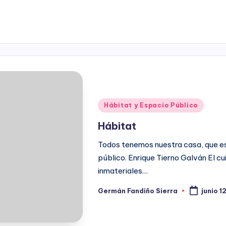
Publicado
Hábitat y Espacio Público
en
Hábitat
Todos tenemos nuestra casa, que es 
público. Enrique Tierno Galván El c
inmateriales…
Germán Fandiño Sierra
junio 1
Publicado
por