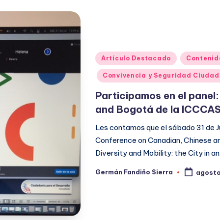
Publicado
Artículo Destacado
Contenid
en
Convivencia y Seguridad Ciuda
Participamos en el panel:
and Bogotá de la ICCCA
Les contamos que el sábado 31 de Ju
Conference on Canadian, Chinese an
Diversity and Mobility: the City in a
Germán Fandiño Sierra
agosto
Publicado
por