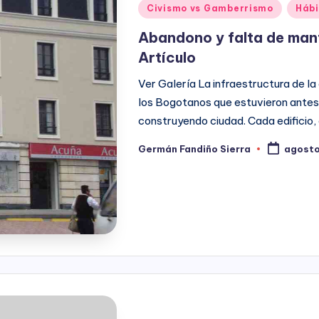
Publicado
Civismo vs Gamberrismo
Hábi
en
Abandono y falta de man
Artículo
Ver Galería La infraestructura de la
los Bogotanos que estuvieron antes 
construyendo ciudad. Cada edificio,
Germán Fandiño Sierra
agosto
Publicado
por