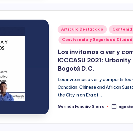
Publicado
Artículo Destacado
Contenid
en
Convivencia y Seguridad Ciuda
Los invitamos a ver y com
ICCCASU 2021: Urbanity 
Bogotá D.C.
Los invitamos a ver y compartir los
Canadian, Chinese and African Susta
the City in an Era of…
Germán Fandiño Sierra
agosto
Publicado
por