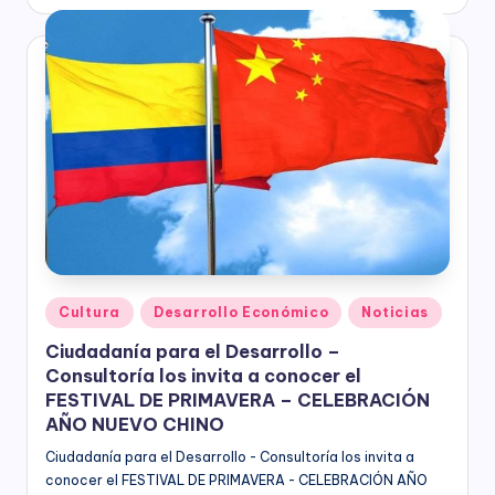
C
por
socioeconómico,
o
cultural
n
y
político
s
de
nuestro
ul
país,
t
la
Fundación
o
Bogotá
rí
Mía
ofrece
a
para
Publicado
Cultura
Desarrollo Económico
Noticias
(
las
en
Empresas
Ciudadanía para el Desarrollo –
a
de
Consultoría los invita a conocer el
todos
n
FESTIVAL DE PRIMAVERA – CELEBRACIÓN
los
AÑO NUEVO CHINO
t
sectores
Ciudadanía para el Desarrollo - Consultoría los invita a
de
e
conocer el FESTIVAL DE PRIMAVERA - CELEBRACIÓN AÑO
la