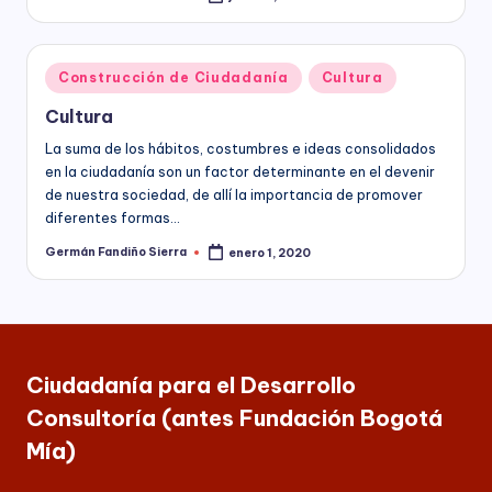
Publicado
nacional,
por
á
departamental
y
M
Publicado
distrital,
Construcción de Ciudadanía
Cultura
ía
en
los
Cultura
siguientes
)
servicios:
La suma de los hábitos, costumbres e ideas consolidados
Consultoría
en la ciudadanía son un factor determinante en el devenir
especializada
de nuestra sociedad, de allí la importancia de promover
en
diferentes formas…
derechos
Germán Fandiño Sierra
enero 1, 2020
Publicado
humanos,
por
equidad
de
género,
marketing
político,
Ciudadanía para el Desarrollo
construcción
Consultoría (antes Fundación Bogotá
de
ciudadanía,
Mía)
cultura
ciudadana,