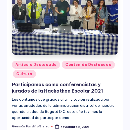
ciudadanía,
p
cultura
a
ciudadana,
responsabilidad
r
social
empresarial,
a
debida
el
diligencia.
Para
D
trabajar
e
en
Publicado
Artículo Destacado
Contenido Destacado
la
en
s
Cultura
construcción
a
de
Participamos como conferencistas y
ciudadanía
rr
jurados de la Hackathon Escolar 2021
para
la
o
Les contamos que gracias a la invitación realizada por
construcción
varias entidades de la administración distrital de nuestra
ll
de
querida ciudad de Bogotá D.C. este año tuvimos la
paz,
oportunidad de participar como…
o
el
Germán Fandiño Sierra
noviembre 2, 2021
Publicado
desarrollo