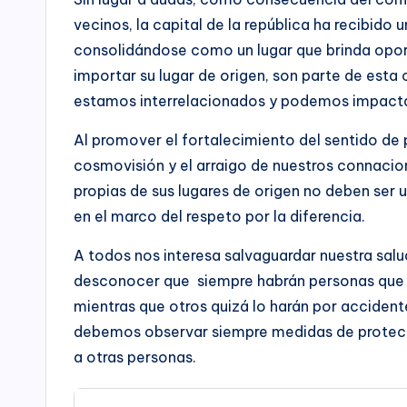
para
a
vecinos, la capital de la república ha recibido
la
consolidándose como un lugar que brinda opor
rr
construcción
importar su lugar de origen, son parte de esta
de
o
estamos interrelacionados y podemos impactar 
paz,
el
ll
Al promover el fortalecimiento del sentido de 
desarrollo
cosmovisión y el arraigo de nuestros connaciona
o
socioeconómico,
propias de sus lugares de origen no deben ser
cultural
C
en el marco del respeto por la diferencia.
y
o
político
A todos nos interesa salvaguardar nuestra salu
de
desconocer que siempre habrán personas que ca
n
nuestro
mientras que otros quizá lo harán por accidente
país,
s
debemos observar siempre medidas de protecci
la
a otras personas.
ul
Fundación
Bogotá