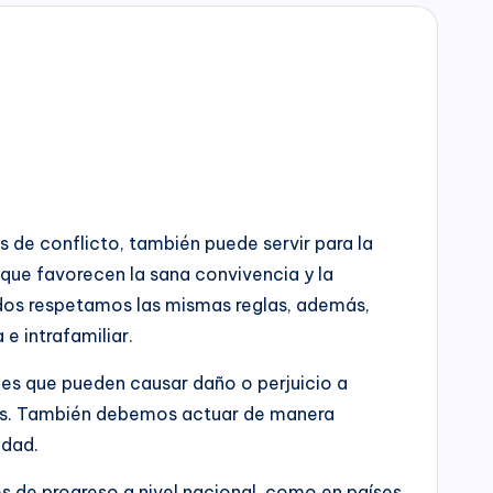
es de conflicto, también puede servir para la
 que favorecen la sana convivencia y la
odos respetamos las mismas reglas, además,
 intrafamiliar.
nes que pueden causar daño o perjuicio a
ones. También debemos actuar de manera
udad.
es de progreso a nivel nacional, como en países