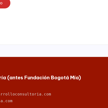
io
oría (antes Fundación Bogotá Mía)
arrolloconsultoria.com
ia.com