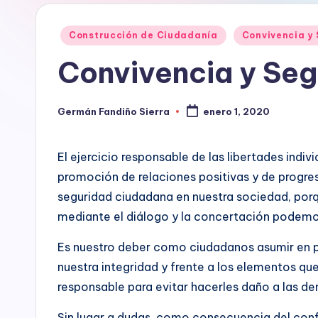
ní
construcción
Publicado
de
a
Construcción de Ciudadanía
Convivencia y
en
ciudadanía,
Convivencia y Se
p
cultura
ciudadana,
a
responsabilidad
Germán Fandiño Sierra
enero 1, 2020
Publicado
r
social
por
empresarial,
a
El ejercicio responsable de las libertades indiv
debida
promoción de relaciones positivas y de progres
diligencia.
e
seguridad ciudadana en nuestra sociedad, porq
Para
l
mediante el diálogo y la concertación podemos
trabajar
en
D
Es nuestro deber como ciudadanos asumir en pr
la
nuestra integridad y frente a los elementos q
construcción
e
responsable para evitar hacerles daño a las de
de
s
ciudadanía
Sin lugar a dudas, como consecuencia del confl