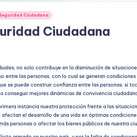
 Seguridad Ciudadana
guridad Ciudadana
iduales, no solo contribuye en la disminución de situacion
o entre las personas, con lo cual se generan condiciones
ue se puede construir confianza entre las personas, si t
 conseguir mejores dinámicas de convivencia ciudadana e
imera instancia nuestra protección frente a las situacio
ue afectan el desarrollo de una vida en óptimas condici
más personas o afectar los bienes públicos de nuestra ci
icto armado en nuestro país, y por la falta de condicion