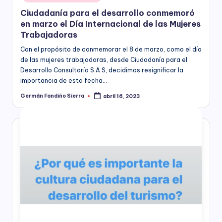
s
economía,
Ciudadanía para el desarrollo conmemoró
para
F
en marzo el Día Internacional de las Mujeres
las
Trabajadoras
u
Instituciones
Educativas,
Con el propósito de conmemorar el 8 de marzo, como el día
n
para
de las mujeres trabajadoras, desde Ciudadanía para el
los
d
Desarrollo Consultoría S.A.S, decidimos resignificar la
Candidatos,
importancia de esta fecha…
a
Movimientos
Germán Fandiño Sierra
abril 16, 2023
Publicado
y
ci
por
Partidos
ó
Políticos,
y
n
para
B
las
entidades
o
del
Sector
g
Público
o
a
nivel
t