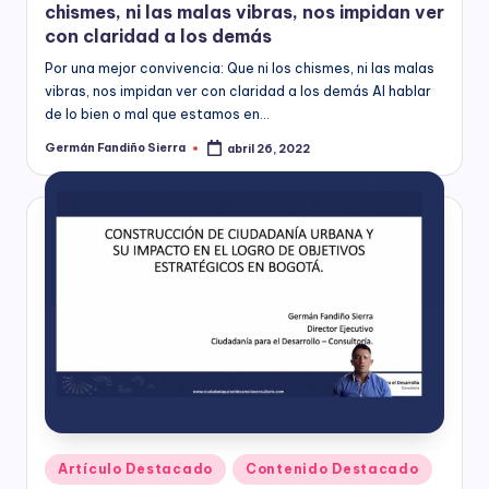
chismes, ni las malas vibras, nos impidan ver
con claridad a los demás
Por una mejor convivencia: Que ni los chismes, ni las malas
vibras, nos impidan ver con claridad a los demás Al hablar
de lo bien o mal que estamos en…
Germán Fandiño Sierra
abril 26, 2022
Publicado
por
Publicado
Artículo Destacado
Contenido Destacado