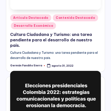
nacional,
á
departamental
y
M
Publicado
distrital,
Artículo Destacado
Contenido Destacado
ía
los
en
Desarrollo Económico
siguientes
)
servicios:
Cultura Ciudadana y Turismo: una tarea
Consultoría
pendiente para el desarrollo de nuestro
especializada
pais.
en
Cultura Ciudadana y Turismo: una tarea pendiente para el
derechos
desarrollo de nuestro pais.
humanos,
equidad
Germán Fandiño Sierra
agosto 31, 2022
Publicado
de
por
género,
marketing
político,
construcción
de
ciudadanía,
cultura
ciudadana,