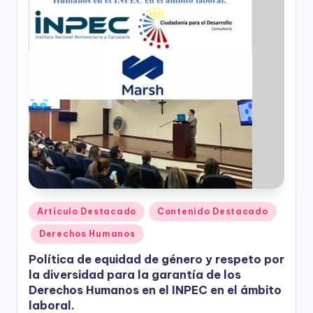
ciudadanía,
p
cultura
a
ciudadana,
responsabilidad
r
social
empresarial,
a
debida
el
diligencia.
Para
D
trabajar
e
en
la
s
construcción
a
de
ciudadanía
Publicado
Artículo Destacado
Contenido Destacado
rr
para
en
Derechos Humanos
la
o
construcción
Política de equidad de género y respeto por
ll
de
la diversidad para la garantía de los
paz,
o
Derechos Humanos en el INPEC en el ámbito
el
laboral.
desarrollo