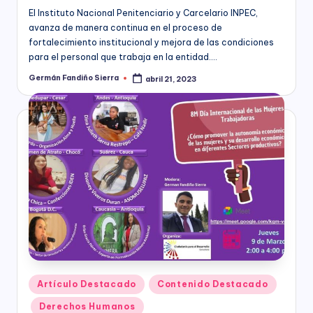
C
El Instituto Nacional Penitenciario y Carcelario INPEC,
socioeconómico,
o
avanza de manera continua en el proceso de
cultural
n
fortalecimiento institucional y mejora de las condiciones
y
para el personal que trabaja en la entidad.…
político
s
de
Germán Fandiño Sierra
abril 21, 2023
Publicado
nuestro
ul
por
país,
t
la
Fundación
o
Bogotá
rí
Mía
ofrece
a
para
(
las
Empresas
a
de
todos
n
los
t
sectores
Publicado
Artículo Destacado
Contenido Destacado
de
e
en
Derechos Humanos
la