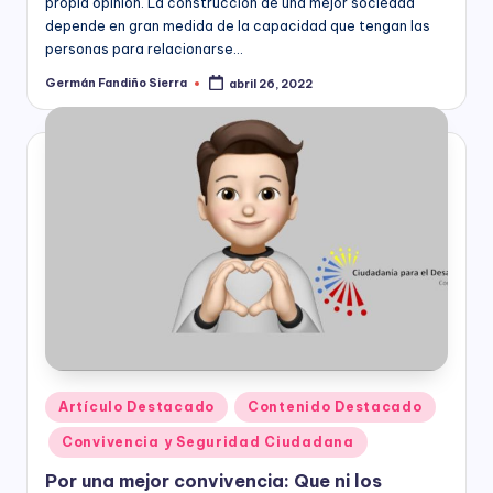
propia opinión. La construcción de una mejor sociedad
depende en gran medida de la capacidad que tengan las
personas para relacionarse…
Germán Fandiño Sierra
abril 26, 2022
Publicado
por
Publicado
Artículo Destacado
Contenido Destacado
en
Convivencia y Seguridad Ciudadana
Por una mejor convivencia: Que ni los