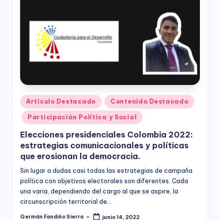
responsabilidad
social
empresarial,
debida
diligencia.
Publicado
Artículo Destacado
Contenido Destacado
en
Participación Política y Social
Elecciones presidenciales Colombia 2022:
estrategias comunicacionales y políticas
que erosionan la democracia.
Sin lugar a dudas casi todas las estrategias de campaña
política con objetivos electorales son diferentes. Cada
una varia, dependiendo del cargo al que se aspire, la
circunscripción territorial de…
Germán Fandiño Sierra
junio 14, 2022
Publicado