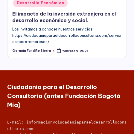
nacional,
Desarrollo Económico
á
departamental
El impacto de la inversión extranjera en el
y
M
desarrollo económico y social.
distrital,
ía
los
Los invitamos a conocer nuestros servicios:
siguientes
https://ciudadaniaparaeldesarrolloconsultoria.com/servici
)
servicios:
os-para-empresas/
Consultoría
Germán Fandiño Sierra
febrero 9, 2021
especializada
Publicado
por
en
derechos
humanos,
equidad
de
Ciudadanía para el Desarrollo
género,
Consultoría (antes Fundación Bogotá
marketing
político,
Mía)
construcción
de
ciudadanía,
E-mail: informacion@ciudadaniaparaeldesarrollocons
cultura
ultoria.com
ciudadana,