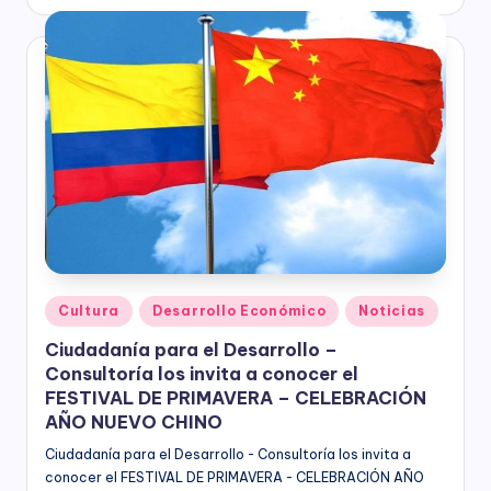
C
por
socioeconómico,
o
cultural
n
y
político
s
de
nuestro
ul
país,
t
la
Fundación
o
Bogotá
rí
Mía
ofrece
a
para
Publicado
Cultura
Desarrollo Económico
Noticias
(
las
en
Empresas
Ciudadanía para el Desarrollo –
a
de
Consultoría los invita a conocer el
todos
n
FESTIVAL DE PRIMAVERA – CELEBRACIÓN
los
AÑO NUEVO CHINO
t
sectores
Ciudadanía para el Desarrollo - Consultoría los invita a
de
e
conocer el FESTIVAL DE PRIMAVERA - CELEBRACIÓN AÑO
la