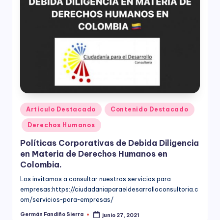
ciudadanía,
p
cultura
a
ciudadana,
responsabilidad
r
social
empresarial,
a
debida
el
diligencia.
Para
D
trabajar
e
en
Publicado
Artículo Destacado
Contenido Destacado
la
en
s
Derechos Humanos
construcción
a
de
Políticas Corporativas de Debida Diligencia
ciudadanía
rr
en Materia de Derechos Humanos en
para
Colombia.
la
o
construcción
Los invitamos a consultar nuestros servicios para
ll
de
empresas:https://ciudadaniaparaeldesarrolloconsultoria.c
paz,
om/servicios-para-empresas/
o
el
Germán Fandiño Sierra
junio 27, 2021
Publicado
desarrollo