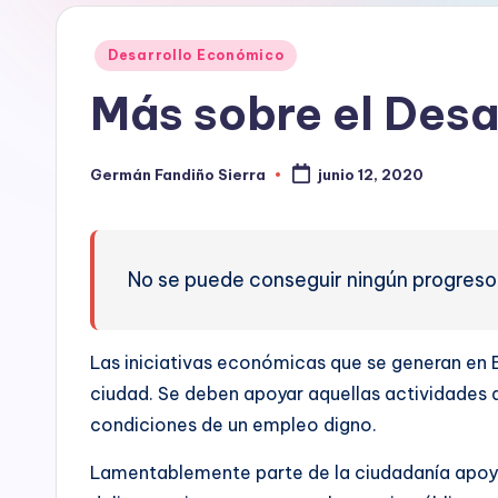
ní
construcción
Publicado
de
a
Desarrollo Económico
en
ciudadanía,
Más sobre el Desa
p
cultura
ciudadana,
a
responsabilidad
Germán Fandiño Sierra
junio 12, 2020
Publicado
r
social
por
empresarial,
a
debida
No se puede conseguir ningún progreso v
diligencia.
e
Para
l
trabajar
Las iniciativas económicas que se generan en B
en
D
ciudad. Se deben apoyar aquellas actividades 
la
condiciones de un empleo digno.
construcción
e
de
Lamentablemente parte de la ciudadanía apoya
s
ciudadanía