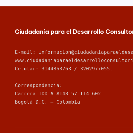
t
Mía
ofrece
o
para
rí
las
Ciudadanía para el Desarrollo Consult
Empresas
a
de
(
todos
E-mail: informacion@ciudadaniaparaeldes
los
www.ciudadaniaparaeldesarrolloconsultor
a
sectores
Celular: 3144863763 / 3202977055.
de
n
la
Correspondencia: 
t
economía,
Carrera 100 A #148-57 T14-602
para
e
Bogotá D.C. – Colombia
las
s
Instituciones
Educativas,
F
para