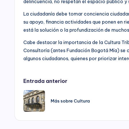
delincuencia, no respetan el espacio público y s
para
a
la
La ciudadanía debe tomar conciencia ciudadan
rr
construcción
su apoyo, financia actividades que ponen en rie
de
está la solución o la profundización de mucho
o
paz,
el
Cabe destacar la importancia de la Cultura Tri
ll
desarrollo
Consultoría (antes Fundación Bogotá Mía) se op
o
socioeconómico,
algunos ciudadanos, quienes por priorizar inter
cultural
C
y
o
político
Navegación
Entrada anterior
de
n
de
nuestro
Más sobre Cultura
país,
s
entradas
la
ul
Fundación
Bogotá