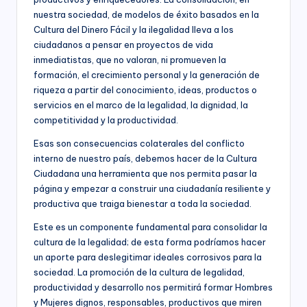
C
socioeconómico,
nuestra sociedad, de modelos de éxito basados en la
o
cultural
Cultura del Dinero Fácil y la ilegalidad lleva a los
n
y
ciudadanos a pensar en proyectos de vida
político
inmediatistas, que no valoran, ni promueven la
s
de
formación, el crecimiento personal y la generación de
nuestro
ul
riqueza a partir del conocimiento, ideas, productos o
país,
servicios en el marco de la legalidad, la dignidad, la
t
la
competitividad y la productividad.
Fundación
o
Bogotá
Esas son consecuencias colaterales del conflicto
rí
Mía
interno de nuestro país, debemos hacer de la Cultura
ofrece
Ciudadana una herramienta que nos permita pasar la
a
para
página y empezar a construir una ciudadanía resiliente y
(
las
productiva que traiga bienestar a toda la sociedad.
Empresas
a
Este es un componente fundamental para consolidar la
de
cultura de la legalidad; de esta forma podríamos hacer
todos
n
un aporte para deslegitimar ideales corrosivos para la
los
t
sociedad. La promoción de la cultura de legalidad,
sectores
de
productividad y desarrollo nos permitirá formar Hombres
e
la
y Mujeres dignos, responsables, productivos que miren