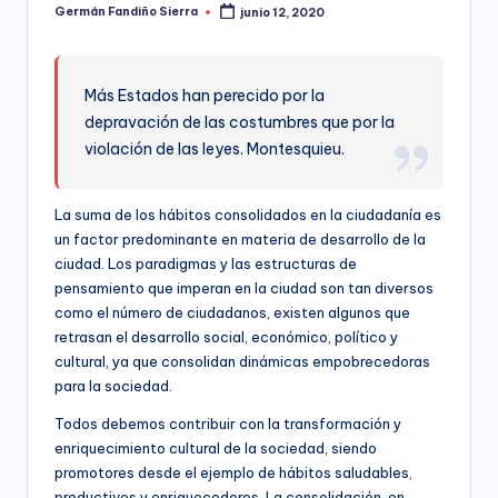
ciudadanía,
Germán Fandiño Sierra
junio 12, 2020
p
Publicado
cultura
por
a
ciudadana,
responsabilidad
r
Más Estados han perecido por la
social
depravación de las costumbres que por la
empresarial,
a
debida
violación de las leyes. Montesquieu.
el
diligencia.
Para
D
La suma de los hábitos consolidados en la ciudadanía es
trabajar
e
un factor predominante en materia de desarrollo de la
en
la
ciudad. Los paradigmas y las estructuras de
s
construcción
pensamiento que imperan en la ciudad son tan diversos
a
de
como el número de ciudadanos, existen algunos que
ciudadanía
retrasan el desarrollo social, económico, político y
rr
para
cultural, ya que consolidan dinámicas empobrecedoras
la
o
para la sociedad.
construcción
ll
Todos debemos contribuir con la transformación y
de
enriquecimiento cultural de la sociedad, siendo
paz,
o
promotores desde el ejemplo de hábitos saludables,
el
desarrollo
productivos y enriquecedores. La consolidación, en