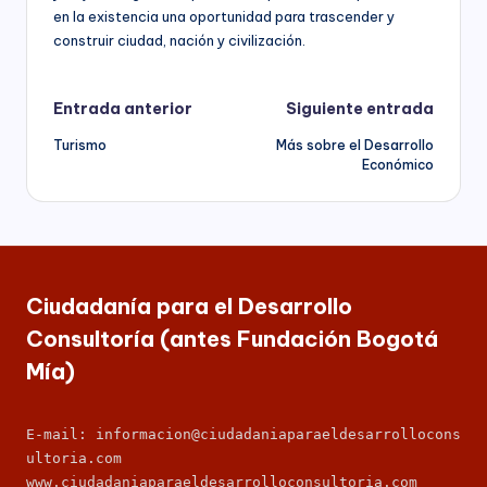
s
economía,
en la existencia una oportunidad para trascender y
para
construir ciudad, nación y civilización.
F
las
u
Instituciones
Educativas,
Navegación
Entrada anterior
Siguiente entrada
n
para
Turismo
Más sobre el Desarrollo
de
los
d
Económico
Candidatos,
a
entradas
Movimientos
y
ci
Partidos
ó
Políticos,
y
n
Ciudadanía para el Desarrollo
para
B
las
Consultoría (antes Fundación Bogotá
entidades
Mía)
o
del
Sector
g
Público
E-mail: informacion@ciudadaniaparaeldesarrollocons
o
a
ultoria.com
nivel
t
www.ciudadaniaparaeldesarrolloconsultoria.com