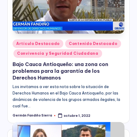
nacional,
á
departamental
y
M
distrital,
ía
los
siguientes
)
servicios:
Publicado
Artículo Destacado
Contenido Destacado
Consultoría
en
especializada
Convivencia y Seguridad Ciudadana
en
Bajo Cauca Antioqueño: una zona con
derechos
problemas para la garantía de los
humanos,
Derechos Humanos
equidad
de
Los invitamos a ver esta nota sobre la situación de
género,
Derechos Humanos en el Bajo Cauca Antioqueño, por las
marketing
dinámicas de violencia de los grupos armados ilegales, la
político,
cual fue…
construcción
Germán Fandiño Sierra
octubre 1, 2022
Publicado
de
por
ciudadanía,
cultura
ciudadana,