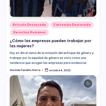
s
economía,
para
F
las
u
Instituciones
Educativas,
Publicado
Artículo Destacado
Contenido Destacado
n
para
en
Derechos Humanos
los
d
Candidatos,
¿Cómo las empresas pueden trabajar por
a
Movimientos
las mujeres?
y
ci
Partidos
Hoy en día el tema de la inclusión del enfoque de género y
ó
Políticos,
trabajar por la equidad de género es visto como una
y
tendencia que acogen las empresas para evidenciar…
n
para
Germán Fandiño Sierra
octubre 4, 2022
Publicado
B
las
por
entidades
o
del
Sector
g
Público
o
a
nivel
t