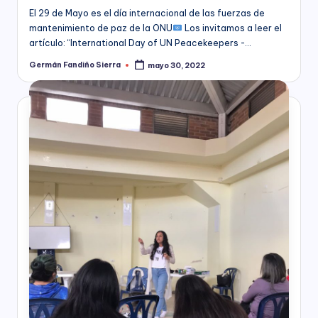
El 29 de Mayo es el día internacional de las fuerzas de
mantenimiento de paz de la ONU
Los invitamos a leer el
artículo: “International Day of UN Peacekeepers -…
Germán Fandiño Sierra
mayo 30, 2022
Publicado
por