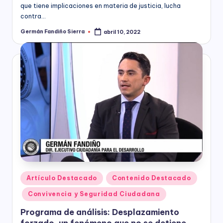
que tiene implicaciones en materia de justicia, lucha
contra…
Germán Fandiño Sierra
abril 10, 2022
Publicado
por
Publicado
Artículo Destacado
Contenido Destacado
en
Convivencia y Seguridad Ciudadana
Programa de análisis: Desplazamiento
forzado, un fenómeno que no se detiene.