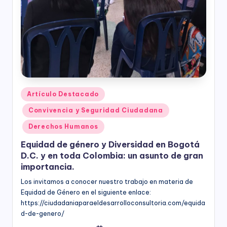
Publicado
Artículo Destacado
en
Convivencia y Seguridad Ciudadana
Derechos Humanos
Equidad de género y Diversidad en Bogotá
D.C. y en toda Colombia: un asunto de gran
importancia.
Los invitamos a conocer nuestro trabajo en materia de
Equidad de Género en el siguiente enlace:
https://ciudadaniaparaeldesarrolloconsultoria.com/equida
d-de-genero/