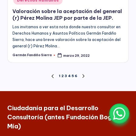
Derechos Humanos
Valoración sobre la aceptación del general
(r) Pérez Molina JEP por parte de la JEP.
Los invitamos a ver esta nota donde nuestro consultor en
Derechos Humanos y Asuntos Políticos Germán Fandiño
Sierra, hace una breve valoración sobre la aceptación del
general (r) Pérez Molina…
Germán Fandiño Sierra
marzo 29, 2022
Publicado
por
Paginación
1
2
3
4
5
6
PÁGINA
SIGUIENTE
ANTERIOR
PÁGINA
de
entradas
Ciudadanía para el Desarrollo
Consultoría (antes Fundación Bogotá
Mía)