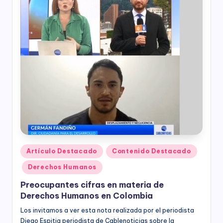
responsabilidad
social
empresarial,
debida
diligencia.
Publicado
Artículo Destacado
Contenido Destacado
en
Derechos Humanos
Preocupantes cifras en materia de
Derechos Humanos en Colombia
Los invitamos a ver esta nota realizada por el periodista
Diego Espitia periodista de Cablenoticias sobre la