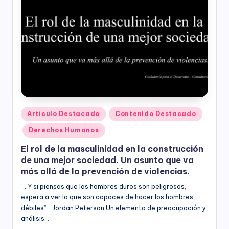
ciudadanía,
p
cultura
a
ciudadana,
responsabilidad
r
social
empresarial,
a
debida
el
diligencia.
Para
D
trabajar
e
en
Publicado
Artículo Destacado
Contenido Destacado
la
en
s
Derechos Humanos
construcción
a
de
El rol de la masculinidad en la construcción
ciudadanía
rr
de una mejor sociedad. Un asunto que va
para
más allá de la prevención de violencias.
la
o
construcción
“...Y si piensas que los hombres duros son peligrosos,
ll
de
espera a ver lo que son capaces de hacer los hombres
paz,
débiles”. Jordan Peterson Un elemento de preocupación y
o
el
análisis…
desarrollo