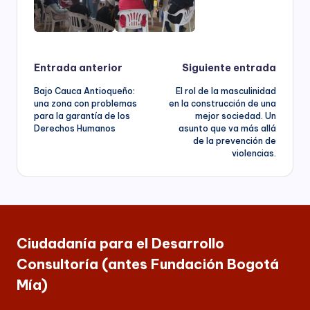
Navegación
Entrada anterior
Siguiente entrada
Bajo Cauca Antioqueño:
El rol de la masculinidad
de
una zona con problemas
en la construcción de una
para la garantía de los
mejor sociedad. Un
entradas
Derechos Humanos
asunto que va más allá
de la prevención de
violencias.
Ciudadanía para el Desarrollo
Consultoría (antes Fundación Bogotá
Mía)