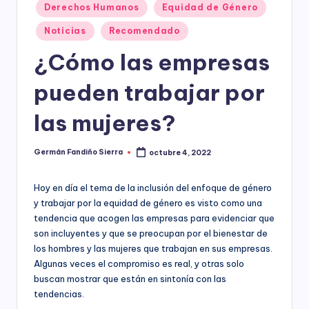
ciudadanía,
Derechos Humanos
Equidad de Género
p
cultura
Noticias
Recomendado
a
ciudadana,
responsabilidad
¿Cómo las empresas
r
social
empresarial,
a
pueden trabajar por
debida
el
diligencia.
las mujeres?
Para
D
trabajar
e
en
Germán Fandiño Sierra
octubre 4, 2022
Publicado
la
por
s
construcción
Hoy en día el tema de la inclusión del enfoque de género
a
de
y trabajar por la equidad de género es visto como una
ciudadanía
rr
tendencia que acogen las empresas para evidenciar que
para
son incluyentes y que se preocupan por el bienestar de
la
o
los hombres y las mujeres que trabajan en sus empresas.
construcción
ll
Algunas veces el compromiso es real, y otras solo
de
buscan mostrar que están en sintonía con las
paz,
o
tendencias.
el
desarrollo