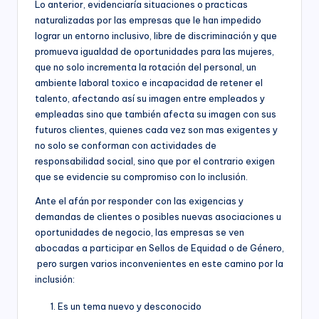
Lo anterior, evidenciaría situaciones o practicas
s
economía,
naturalizadas por las empresas que le han impedido
para
F
lograr un entorno inclusivo, libre de discriminación y que
las
promueva igualdad de oportunidades para las mujeres,
u
Instituciones
que no solo incrementa la rotación del personal, un
Educativas,
n
ambiente laboral toxico e incapacidad de retener el
para
talento, afectando así su imagen entre empleados y
los
d
empleadas sino que también afecta su imagen con sus
Candidatos,
a
Movimientos
futuros clientes, quienes cada vez son mas exigentes y
y
no solo se conforman con actividades de
ci
Partidos
responsabilidad social, sino que por el contrario exigen
ó
Políticos,
que se evidencie su compromiso con lo inclusión.
y
n
Ante el afán por responder con las exigencias y
para
demandas de clientes o posibles nuevas asociaciones u
B
las
oportunidades de negocio, las empresas se ven
entidades
o
abocadas a participar en Sellos de Equidad o de Género,
del
pero surgen varios inconvenientes en este camino por la
Sector
g
Público
inclusión:
o
a
Es un tema nuevo y desconocido
nivel
t