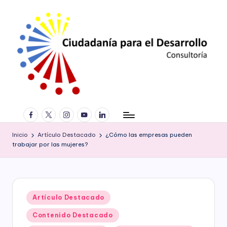
Saltar
al
contenido
C
Consultoría
facebook.com
twitter.com
instagram.com
youtube.com
linkedin.com
especializada
iu
en
d
derechos
Inicio
Artículo Destacado
¿Cómo las empresas pueden
humanos,
trabajar por las mujeres?
a
equidad
de
d
género,
a
marketing
Publicado
Artículo Destacado
político,
ní
en
construcción
Contenido Destacado
a
de