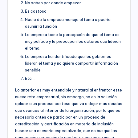
nacional,
No saben por donde empezar
á
departamental
Es costoso
y
M
Nadie de la empresa maneja el tema o podría
distrital,
asumir la función
ía
los
siguientes
La empresa tiene la percepción de que el tema es
)
servicios:
muy político y le preocupan los actores que lideran
Consultoría
el tema.
especializada
La empresa ha identificado que los gobiernos
en
lideran el tema y no quiere compartir información
derechos
sensible
humanos,
Etc….
equidad
de
Lo anterior es muy entendible y natural al enfrentar este
género,
nuevo reto empresarial, sin embargo, no es la solución
marketing
aplicar a un proceso costoso que va a dejar mas deudas
político,
que avances al interior de la organización, por lo que es
construcción
necesario antes de participar en un proceso de
de
acreditación y certificación en materia de inclusión,
ciudadanía,
buscar una asesoría especializada, que no busque las
cultura
generación o creación de productos que no se van a
ciudadana,