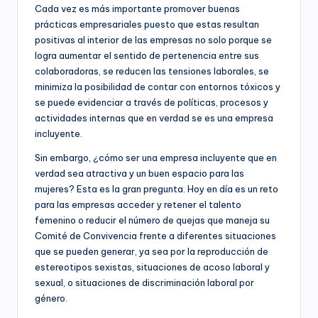
C
Cada vez es más importante promover buenas
socioeconómico,
o
prácticas empresariales puesto que estas resultan
cultural
positivas al interior de las empresas no solo porque se
n
y
logra aumentar el sentido de pertenencia entre sus
político
s
colaboradoras, se reducen las tensiones laborales, se
de
minimiza la posibilidad de contar con entornos tóxicos y
nuestro
ul
se puede evidenciar a través de políticas, procesos y
país,
t
actividades internas que en verdad se es una empresa
la
incluyente.
Fundación
o
Bogotá
Sin embargo, ¿cómo ser una empresa incluyente que en
rí
Mía
verdad sea atractiva y un buen espacio para las
ofrece
a
mujeres? Esta es la gran pregunta. Hoy en día es un reto
para
para las empresas acceder y retener el talento
(
las
femenino o reducir el número de quejas que maneja su
Empresas
a
Comité de Convivencia frente a diferentes situaciones
de
que se pueden generar, ya sea por la reproducción de
todos
n
estereotipos sexistas, situaciones de acoso laboral y
los
t
sexual, o situaciones de discriminación laboral por
sectores
de
género.
e
la