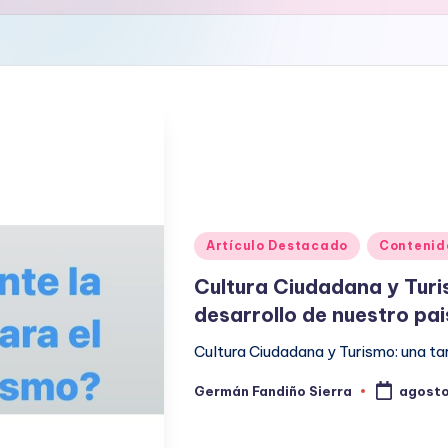
Publicado
Artículo Destacado
Contenid
en
Cultura Ciudadana y Turi
desarrollo de nuestro pai
Cultura Ciudadana y Turismo: una tar
Germán Fandiño Sierra
agosto
Publicado
por