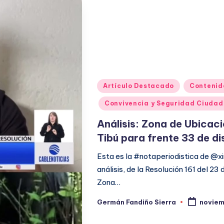
Publicado
Artículo Destacado
Contenid
en
Convivencia y Seguridad Ciuda
Análisis: Zona de Ubicac
Tibú para frente 33 de di
Esta es la #notaperiodistica de @
análisis, de la Resolución 161 del 2
Zona…
Germán Fandiño Sierra
noviem
Publicado
por