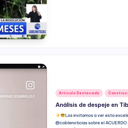
Publicado
Artículo Destacado
Construc
en
Análisis de despeje en T
Los invitamos a ver esta exce
@cablenoticias sobre el ACUERD