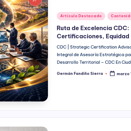
Publicado
Artículo Destacado
Contenid
en
Ruta de Excelencia CDC: 
Certificaciones, Equidad 
CDC | Strategic Certification Advis
Integral de Asesoría Estratégica par
Desarrollo Territorial – CDC En Ciu
Germán Fandiño Sierra
marzo 
Publicado
por