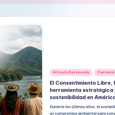
Publicado
Artículo Destacado
Contenid
en
El Consentimiento Libre, 
herramienta estratégica p
sostenibilidad en Améric
Durante los últimos años, la soste
un compromiso ambiental para conve