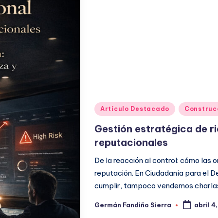
Publicado
Artículo Destacado
Construc
en
Gestión estratégica de ri
reputacionales
De la reacción al control: cómo las
reputación. En Ciudadanía para el 
cumplir, tampoco vendemos charlas
Germán Fandiño Sierra
abril 4
Publicado
por