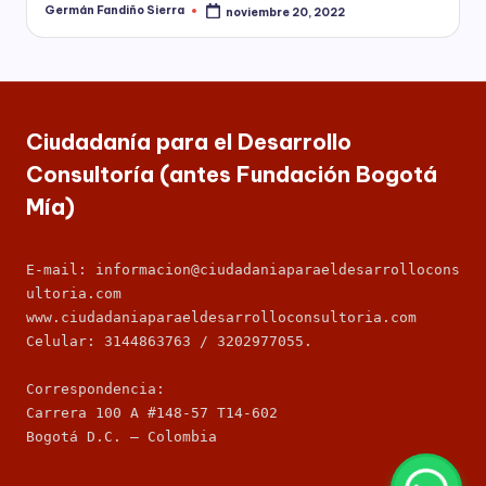
C
Germán Fandiño Sierra
noviembre 20, 2022
Publicado
socioeconómico,
o
por
cultural
n
y
político
s
de
nuestro
ul
Ciudadanía para el Desarrollo
país,
Consultoría (antes Fundación Bogotá
t
la
Mía)
Fundación
o
Bogotá
rí
Mía
E-mail: informacion@ciudadaniaparaeldesarrollocons
ofrece
a
ultoria.com
para
(
las
www.ciudadaniaparaeldesarrolloconsultoria.com
Empresas
Celular: 3144863763 / 3202977055.
a
de
todos
n
Correspondencia: 
los
Carrera 100 A #148-57 T14-602
t
sectores
Bogotá D.C. – Colombia
de
e
la