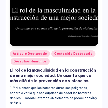
ciudadanía,
p
cultura
a
ciudadana,
responsabilidad
r
social
empresarial,
a
debida
el
diligencia.
Para
D
trabajar
e
en
Publicado
Artículo Destacado
Contenido Destacado
la
en
s
Derechos Humanos
construcción
a
de
El rol de la masculinidad en la construcción
ciudadanía
rr
de una mejor sociedad. Un asunto que va
para
más allá de la prevención de violencias.
la
o
construcción
“...Y si piensas que los hombres duros son peligrosos,
ll
de
espera a ver lo que son capaces de hacer los hombres
paz,
débiles”. Jordan Peterson Un elemento de preocupación y
o
el
análisis…
desarrollo