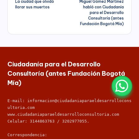
La ciudad que olvidó
Miguel Gómez Martínez
de
llorar sus muertos
habló con Ciudadanía
para el Desarrollo
entradas
Consultoría (antes
Fundación Bogotá Mía)
Ciudadanía para el Desarrollo
Consultoría (antes Fundación Bogotá
Mía)
E-mail: informacion@ciudadaniaparaeldesarrollocons
ultoria.com
www.ciudadaniaparaeldesarrolloconsultoria.com
Celular: 3144863763 / 3202977055.
Correspondencia: 