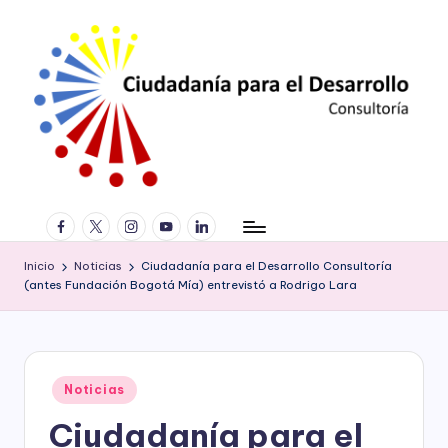
Saltar
al
contenido
C
Consultoría
facebook.com
twitter.com
instagram.com
youtube.com
linkedin.com
especializada
iu
en
d
derechos
Inicio
Noticias
Ciudadanía para el Desarrollo Consultoría
humanos,
(antes Fundación Bogotá Mía) entrevistó a Rodrigo Lara
a
equidad
de
d
género,
a
marketing
Publicado
Noticias
político,
ní
en
construcción
Ciudadanía para el
a
de