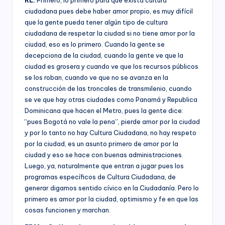
RL:
Primero, lo primero para que exista cultura
responsabilidad
ciudadana pues debe haber amor propio, es muy difícil
social
que la gente pueda tener algún tipo de cultura
empresarial,
ciudadana de respetar la ciudad si no tiene amor por la
debida
ciudad, eso es lo primero. Cuando la gente se
diligencia.
decepciona de la ciudad, cuando la gente ve que la
ciudad es grosera y cuando ve que los recursos públicos
se los roban, cuando ve que no se avanza en la
construcción de las troncales de transmilenio, cuando
se ve que hay otras ciudades como Panamá y Republica
Dominicana que hacen el Metro, pues la gente dice:
“pues Bogotá no vale la pena”, pierde amor por la ciudad
y por lo tanto no hay Cultura Ciudadana, no hay respeto
por la ciudad, es un asunto primero de amor por la
ciudad y eso se hace con buenas administraciones.
Luego, ya, naturalmente que entran a jugar pues los
programas específicos de Cultura Ciudadana, de
generar digamos sentido cívico en la Ciudadanía. Pero lo
primero es amor por la ciudad, optimismo y fe en que las
cosas funcionen y marchan.