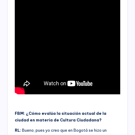
s
economía,
para
F
las
u
Instituciones
Educativas,
n
para
los
d
Candidatos,
a
Movimientos
y
ci
Partidos
ó
Políticos,
y
n
para
B
las
entidades
o
del
Sector
g
FBM: ¿Cómo evalúa la situación actual de la
Público
ciudad en materia de Cultura Ciudadana?
o
a
RL:
Bueno, pues yo creo que en Bogotá se hizo un
nivel
t