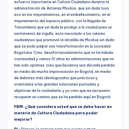
nacional,
esfuerzo importante en Cultura Ciudadana durante la
á
departamental
administración de Antanas Mockus, que sin duda tuvo
y
eco en los mejoramientos, en el embellecimiento, en el
M
distrital,
mejoramiento del espacio público, con la llegada de
ía
los
Transmilenio que sin duda le produjo a la ciudad pues un
siguientes
sentimiento de orgullo, esto mezclado a los valores
)
servicios:
ciudadanos que promovió la alcaldía de Mockus sin duda
Consultoría
que se pudo palpar una transformación en la sociedad
especializada
Bogotana. Creo, desafortunadamente que no ha habido
en
continuidad y vamos 10 años en administraciones que no
derechos
han sido optimas, creo que llevamos una década perdida
humanos,
en medio de mucha improvisación en Bogotá, en medio
equidad
de debates más ideologizados que prácticos y
de
orientados a las grandes soluciones puntuales y
género,
objetivas de la ciudadanía, y yo creo que es necesario
marketing
recuperar un camino que se ha perdido aquí en Bogotá.
político,
construcción
FBM: ¿Qué considera usted que se debe hacer en
de
materia de Cultura Ciudadana para poder
ciudadanía,
mejorar?
cultura
ciudadana,