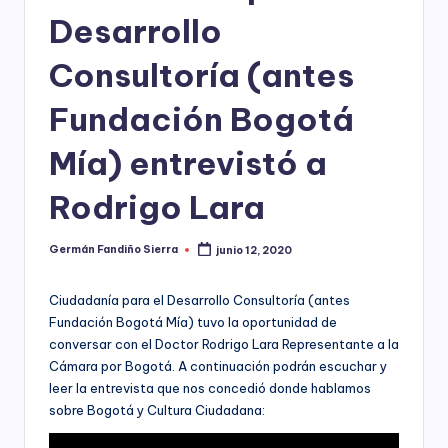
ciudadanía,
p
Desarrollo
cultura
a
ciudadana,
Consultoría (antes
responsabilidad
r
social
Fundación Bogotá
empresarial,
a
debida
el
Mía) entrevistó a
diligencia.
Para
D
trabajar
Rodrigo Lara
e
en
la
s
Germán Fandiño Sierra
junio 12, 2020
Publicado
construcción
por
a
de
ciudadanía
Ciudadanía para el Desarrollo Consultoría (antes
rr
para
Fundación Bogotá Mía) tuvo la oportunidad de
la
o
conversar con el Doctor Rodrigo Lara Representante a la
construcción
Cámara por Bogotá. A continuación podrán escuchar y
ll
de
leer la entrevista que nos concedió donde hablamos
paz,
o
sobre Bogotá y Cultura Ciudadana:
el
desarrollo