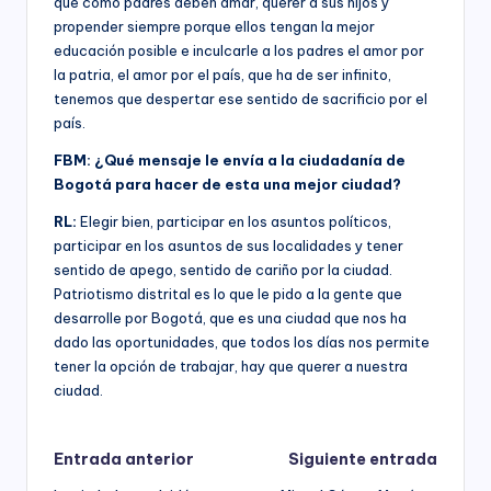
que como padres deben amar, querer a sus hijos y
propender siempre porque ellos tengan la mejor
educación posible e inculcarle a los padres el amor por
la patria, el amor por el país, que ha de ser infinito,
tenemos que despertar ese sentido de sacrificio por el
país.
FBM: ¿Qué mensaje le envía a la ciudadanía de
Bogotá para hacer de esta una mejor ciudad?
RL:
Elegir bien, participar en los asuntos políticos,
participar en los asuntos de sus localidades y tener
sentido de apego, sentido de cariño por la ciudad.
Patriotismo distrital es lo que le pido a la gente que
desarrolle por Bogotá, que es una ciudad que nos ha
dado las oportunidades, que todos los días nos permite
tener la opción de trabajar, hay que querer a nuestra
ciudad.
Navegación
Entrada anterior
Siguiente entrada