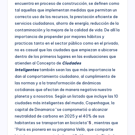
encuentra en proceso de construcción, se definen como
responsabilidad
tal aquellas que implementan medidas que permitan un
social
correcto uso de los recursos, la prestación eficiente de
empresarial,
servicios ciudadanos, ahorro de energía, reducción de la
debida
contaminación y la mejora de la calidad de vida. De allí la
diligencia.
importancia de propender por mejores hábitos y
practicas tanto en el sector público como en el privado,
no es casual que las ciudades que empiezan a ubicarse
dentro de los primeros lugares en las evaluaciones que
atienden al Concepto de
Ciudades
Inteligentes
también sean las que más importancia le
dan al comportamiento ciudadano, al cumplimiento de
las normas y a la transformación de dinámicas
cotidianas que afectan de manera negativa nuestro
planeta y a nosotros. Según un listado que incluye las 10
ciudades más inteligentes del mundo, Copenhague, la
capital de Dinamarca “se comprometió a alcanzar
neutralidad de carbono en 2025 y el 40% de sus
habitantes se transportan en bicicleta”
5
, mientras que
“Paris es pionera en su programa Velib, que comparte