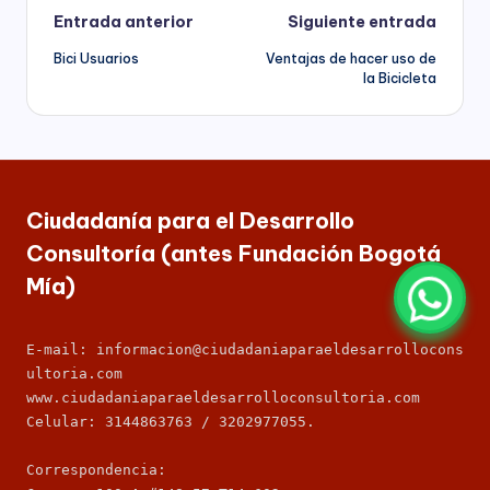
Navegación
Entrada anterior
Siguiente entrada
Bici Usuarios
Ventajas de hacer uso de
de
la Bicicleta
entradas
Ciudadanía para el Desarrollo
Consultoría (antes Fundación Bogotá
Mía)
E-mail: informacion@ciudadaniaparaeldesarrollocons
ultoria.com
www.ciudadaniaparaeldesarrolloconsultoria.com
Celular: 3144863763 / 3202977055.
Correspondencia: 