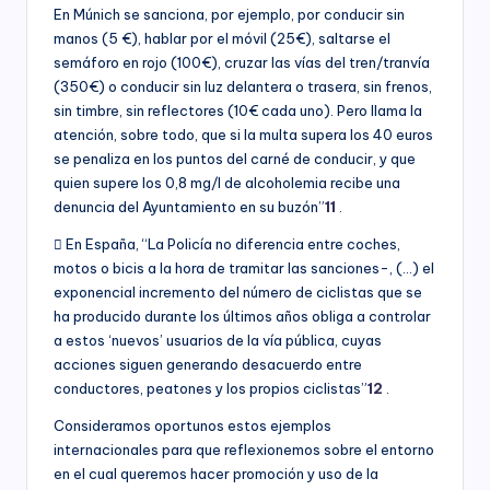
En Múnich se sanciona, por ejemplo, por conducir sin
manos (5 €), hablar por el móvil (25€), saltarse el
semáforo en rojo (100€), cruzar las vías del tren/tranvía
(350€) o conducir sin luz delantera o trasera, sin frenos,
sin timbre, sin reflectores (10€ cada uno). Pero llama la
atención, sobre todo, que si la multa supera los 40 euros
se penaliza en los puntos del carné de conducir, y que
quien supere los 0,8 mg/l de alcoholemia recibe una
denuncia del Ayuntamiento en su buzón”
11
.
 En España, “La Policía no diferencia entre coches,
motos o bicis a la hora de tramitar las sanciones-, (…) el
exponencial incremento del número de ciclistas que se
ha producido durante los últimos años obliga a controlar
a estos ‘nuevos’ usuarios de la vía pública, cuyas
acciones siguen generando desacuerdo entre
conductores, peatones y los propios ciclistas”
12
.
Consideramos oportunos estos ejemplos
internacionales para que reflexionemos sobre el entorno
en el cual queremos hacer promoción y uso de la