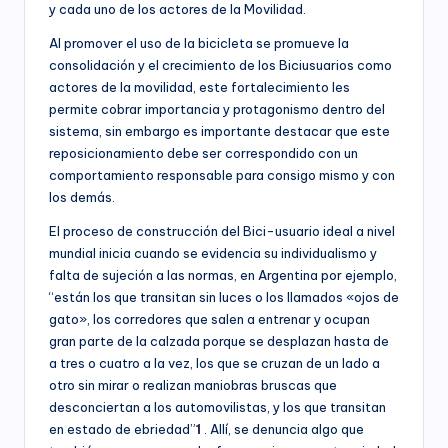
C
y cada uno de los actores de la Movilidad.
socioeconómico,
o
cultural
Al promover el uso de la bicicleta se promueve la
n
y
consolidación y el crecimiento de los Biciusuarios como
político
actores de la movilidad, este fortalecimiento les
s
de
permite cobrar importancia y protagonismo dentro del
nuestro
ul
sistema, sin embargo es importante destacar que este
país,
reposicionamiento debe ser correspondido con un
t
la
comportamiento responsable para consigo mismo y con
Fundación
o
los demás.
Bogotá
rí
Mía
El proceso de construcción del Bici-usuario ideal a nivel
ofrece
mundial inicia cuando se evidencia su individualismo y
a
para
falta de sujeción a las normas, en Argentina por ejemplo,
(
las
“están los que transitan sin luces o los llamados «ojos de
Empresas
gato», los corredores que salen a entrenar y ocupan
a
de
gran parte de la calzada porque se desplazan hasta de
todos
n
a tres o cuatro a la vez, los que se cruzan de un lado a
los
otro sin mirar o realizan maniobras bruscas que
t
sectores
desconciertan a los automovilistas, y los que transitan
de
e
en estado de ebriedad”
1
. Allí, se denuncia algo que
la