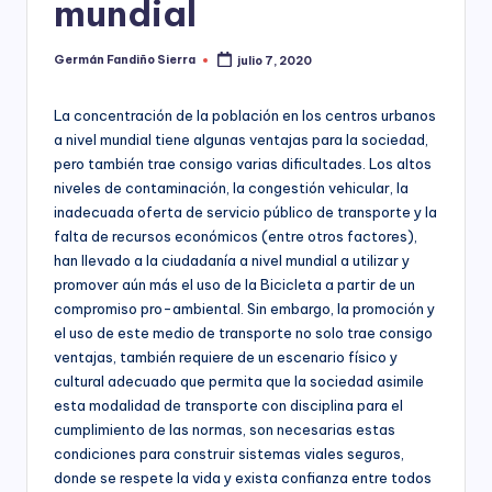
mundial
ciudadanía,
p
cultura
a
ciudadana,
Germán Fandiño Sierra
julio 7, 2020
Publicado
responsabilidad
por
r
social
La concentración de la población en los centros urbanos
empresarial,
a
a nivel mundial tiene algunas ventajas para la sociedad,
debida
el
pero también trae consigo varias dificultades. Los altos
diligencia.
niveles de contaminación, la congestión vehicular, la
Para
D
inadecuada oferta de servicio público de transporte y la
trabajar
e
falta de recursos económicos (entre otros factores),
en
la
han llevado a la ciudadanía a nivel mundial a utilizar y
s
construcción
promover aún más el uso de la Bicicleta a partir de un
a
de
compromiso pro-ambiental. Sin embargo, la promoción y
ciudadanía
el uso de este medio de transporte no solo trae consigo
rr
para
ventajas, también requiere de un escenario físico y
la
o
cultural adecuado que permita que la sociedad asimile
construcción
esta modalidad de transporte con disciplina para el
ll
de
cumplimiento de las normas, son necesarias estas
paz,
o
condiciones para construir sistemas viales seguros,
el
donde se respete la vida y exista confianza entre todos
desarrollo