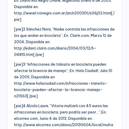
En: Diario Rio Negro Online, Argentina, Enero 6 de 2003,
Disponible en:
http://www1.rionegro.com.ar/arch200301/s06j02.html[/
pie]
[pie]2 Sánchez Nora, “Nadie controla las infracciones de
los que andan en bicicleta”, En: Clarín.com, Marzo 12 de
2004, Disponible en:
http://edant.clarin.com/diario/2004/03/12/h-
04815.htm[/pie]
[pie]3 “Infracciones de tránsito en bicicleta pueden
afectar la licencia de manejo”, En: Hola Ciudad!, Julio 10
de 2009, Disponible en:
http://www.holaciudad.com/infracciones-transito-
bicicleta-pueden-afectar-la-licencia-manejo-
n21563[/pie]
[pie]4 Alzola Laura, “Vitoria multará con 45 euros las
infracciones en bicicleta, pero podría ser peor…”,En:
elcorreo.com, Junio 4 de 2013, Disponible en:
http://www.elcorreo.com/alava/20130604/local/multa