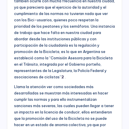
también ocurre con mucha frecuencia en nuestra ciudad,
s
economía,
ya que pareciera que el ejercicio de la autoridad y el
para
F
cumplimiento de las normas no tuvieran nada que ver
las
con los Bici-usuarios, quienes poco respetan la
u
Instituciones
prioridad de los peatones y los semáforos. Una instancia
Educativas,
n
de trabajo que hace falta en nuestra ciudad para
para
abordar desde las instituciones públicas y con
los
d
participación de la ciudadanía es la regulación y
Candidatos,
a
promoción de la Bicicleta, es lo que en Argentina se
Movimientos
estableció como la “Comisión Asesora para la Bicicleta
y
ci
Partidos
en el Tránsito, integrada por el Gobierno porteño,
ó
Políticos,
representantes de la Legislatura, la Policía Federal y
y
asociaciones de ciclistas”
2
.
n
para
Llama la atención ver como sociedades más
B
las
desarrolladas se muestran más interesadas en hacer
entidades
o
cumplir las normas y para ello instrumentalizan
del
sanciones más severas, las cuales pueden llegar a tener
Sector
g
un impacto en la licencia de conducir, ellos entendieron
Público
o
que la promoción del uso de la Bicicleta no se puede
a
nivel
hacer en un estado de anomia colectiva, ya que por
t