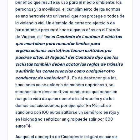
nacional,
benéfico que resulte su uso para el medio ambiente, las
á
departamental
personas y la movilidad, el cumplimiento de las normas
y
es una herramienta universal que nos protege a todos de
M
distrital,
la violencia vial. Un ejemplo de correcto ejercicio de
ía
los
autoridad se presentó hace algunos años en el Estado
siguientes
de Virginia, allí
“en el Condado de Loudoun 8 ciclistas
)
servicios:
que montaban para recaudar fondos para
Consultoría
organizaciones caritativas fueron multados por
especializada
pasarse altos. El Alguacil del Condado dijo que los
en
ciclistas también deben acatar las reglas de tránsito
derechos
o sufrirán las consecuencias como cualquier otro
humanos,
conductor de vehículos”
3
.
Es de destacar que las
equidad
sanciones no se colocan de manera caprichosa, se
de
imponen para desincentivar conductas que ponen en
género,
riesgo la vida de quien comete la infracción y de los
marketing
demás conciudadanos, por ejemplo “En Múnich se
político,
sanciona con 100 euros saltarse un semáforo en rojo y
construcción
en Holanda no señalizar un giro puede salir por 300
de
euros”
4
.
ciudadanía,
cultura
Aunque el concepto de Ciudades Inteligentes aún se
ciudadana,