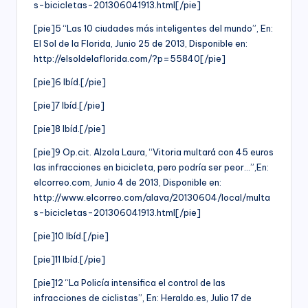
s-bicicletas-201306041913.html[/pie]
[pie]5 “Las 10 ciudades más inteligentes del mundo”, En:
El Sol de la Florida, Junio 25 de 2013, Disponible en:
http://elsoldelaflorida.com/?p=55840[/pie]
[pie]6 Ibíd.[/pie]
[pie]7 Ibíd.[/pie]
[pie]8 Ibíd.[/pie]
[pie]9 Op.cit. Alzola Laura, “Vitoria multará con 45 euros
las infracciones en bicicleta, pero podría ser peor…”,En:
elcorreo.com, Junio 4 de 2013, Disponible en:
http://www.elcorreo.com/alava/20130604/local/multa
s-bicicletas-201306041913.html[/pie]
[pie]10 Ibíd.[/pie]
[pie]11 Ibíd.[/pie]
[pie]12 “La Policía intensifica el control de las
infracciones de ciclistas”, En: Heraldo.es, Julio 17 de