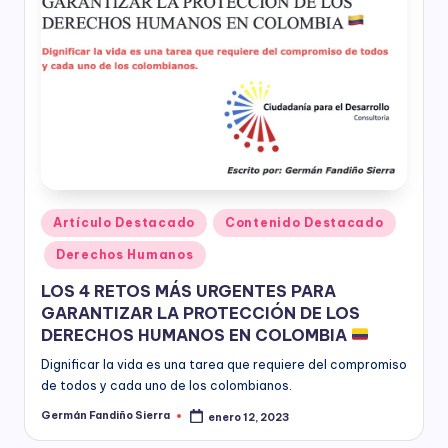
ciudadanía,
p
cultura
a
ciudadana,
responsabilidad
r
social
empresarial,
a
debida
el
diligencia.
Para
D
trabajar
e
en
Publicado
Artículo Destacado
Contenido Destacado
la
en
s
Derechos Humanos
construcción
a
de
LOS 4 RETOS MÁS URGENTES PARA
ciudadanía
rr
GARANTIZAR LA PROTECCIÓN DE LOS
para
DERECHOS HUMANOS EN COLOMBIA
la
o
construcción
Dignificar la vida es una tarea que requiere del compromiso
ll
de
de todos y cada uno de los colombianos.
paz,
o
Germán Fandiño Sierra
enero 12, 2023
Publicado
el
por
desarrollo