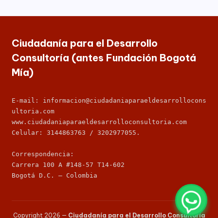
C
socioeconómico,
o
cultural
n
y
político
Ciudadanía para el Desarrollo
s
de
Consultoría (antes Fundación Bogotá
nuestro
ul
Mía)
país,
t
la
Fundación
o
E-mail: informacion@ciudadaniaparaeldesarrollocons
Bogotá
rí
ultoria.com
Mía
ofrece
www.ciudadaniaparaeldesarrolloconsultoria.com
a
para
Celular: 3144863763 / 3202977055.
(
las
Empresas
Correspondencia: 
a
de
Carrera 100 A #148-57 T14-602
todos
n
Bogotá D.C. – Colombia
los
t
sectores
de
e
la
Copyright 2026 —
Ciudadanía para el Desarrollo Consultoría