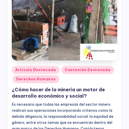
responsabilidad
social
empresarial,
debida
diligencia.
Publicado
Artículo Destacado
Contenido Destacado
en
Derechos Humanos
¿Cómo hacer de la minería un motor de
desarrollo económico y social?
Es necesario que todas las empresas del sector minero
realicen sus operaciones incorporando criterios como la
debida diligencia, la responsabilidad social, la equidad de
género, entre otros temas que se encuentran dentro del
gran marco de los Derechos Humanos. Contáctenos.