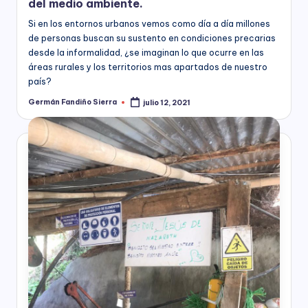
del medio ambiente.
nacional,
á
departamental
Si en los entornos urbanos vemos como día a día millones
y
M
de personas buscan su sustento en condiciones precarias
distrital,
desde la informalidad, ¿se imaginan lo que ocurre en las
ía
los
áreas rurales y los territorios mas apartados de nuestro
siguientes
país?
)
servicios:
Germán Fandiño Sierra
julio 12, 2021
Consultoría
Publicado
por
especializada
en
derechos
humanos,
equidad
de
género,
marketing
político,
construcción
de
ciudadanía,
cultura
ciudadana,