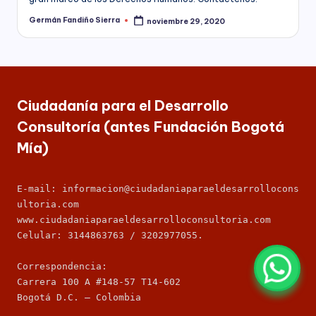
Germán Fandiño Sierra
noviembre 29, 2020
Publicado
por
Ciudadanía para el Desarrollo
Consultoría (antes Fundación Bogotá
Mía)
E-mail: informacion@ciudadaniaparaeldesarrollocons
ultoria.com
www.ciudadaniaparaeldesarrolloconsultoria.com
Celular: 3144863763 / 3202977055.
Correspondencia: 
Carrera 100 A #148-57 T14-602
Bogotá D.C. – Colombia