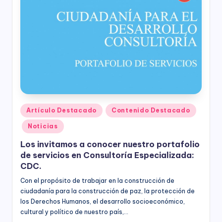
ciudadanía,
p
cultura
a
ciudadana,
responsabilidad
r
social
empresarial,
a
debida
el
diligencia.
Para
D
trabajar
e
en
Publicado
Artículo Destacado
Contenido Destacado
la
en
s
Noticias
construcción
a
de
Los invitamos a conocer nuestro portafolio
ciudadanía
rr
de servicios en Consultoría Especializada:
para
CDC.
la
o
construcción
Con el propósito de trabajar en la construcción de
ll
de
ciudadanía para la construcción de paz, la protección de
paz,
los Derechos Humanos, el desarrollo socioeconómico,
o
el
cultural y político de nuestro país,…
desarrollo