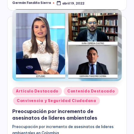
C
Germán Fandiño Sierra
abril 19, 2022
Publicado
socioeconómico,
o
por
cultural
n
y
político
s
de
nuestro
ul
país,
t
la
Fundación
o
Bogotá
rí
Mía
ofrece
a
para
(
las
Publicado
Artículo Destacado
Contenido Destacado
Empresas
en
a
de
Convivencia y Seguridad Ciudadana
todos
n
Preocupación por incremento de
los
t
asesinatos de lideres ambientales
sectores
de
e
Preocupación por incremento de asesinatos de lideres
la
ambientales en Colombia.