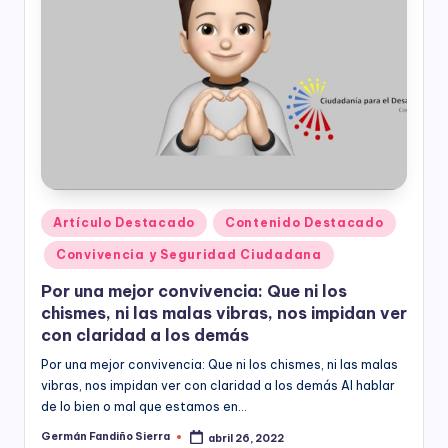
ciudadanía,
p
cultura
a
ciudadana,
responsabilidad
r
social
empresarial,
a
debida
el
diligencia.
Para
D
trabajar
e
en
Publicado
Artículo Destacado
Contenido Destacado
la
en
s
Convivencia y Seguridad Ciudadana
construcción
a
de
Por una mejor convivencia: Que ni los
ciudadanía
rr
chismes, ni las malas vibras, nos impidan ver
para
con claridad a los demás
la
o
construcción
Por una mejor convivencia: Que ni los chismes, ni las malas
ll
de
vibras, nos impidan ver con claridad a los demás Al hablar
paz,
de lo bien o mal que estamos en…
o
el
Germán Fandiño Sierra
abril 26, 2022
Publicado
desarrollo