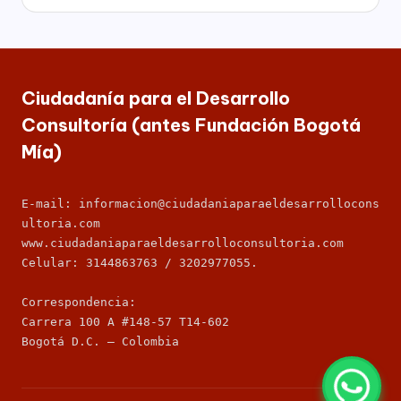
C
por
socioeconómico,
o
cultural
n
y
político
s
de
Ciudadanía para el Desarrollo
nuestro
ul
Consultoría (antes Fundación Bogotá
país,
t
Mía)
la
Fundación
o
Bogotá
rí
E-mail: informacion@ciudadaniaparaeldesarrollocons
Mía
ultoria.com
ofrece
a
para
www.ciudadaniaparaeldesarrolloconsultoria.com
(
las
Celular: 3144863763 / 3202977055.
Empresas
a
de
Correspondencia: 
todos
n
Carrera 100 A #148-57 T14-602
los
Bogotá D.C. – Colombia
t
sectores
de
e
la