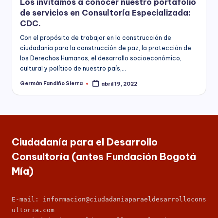
Los invitamos a conocer nuestro portafolio
s
economía,
de servicios en Consultoría Especializada:
para
F
CDC.
las
u
Instituciones
Con el propósito de trabajar en la construcción de
Educativas,
ciudadanía para la construcción de paz, la protección de
n
para
los Derechos Humanos, el desarrollo socioeconómico,
los
d
cultural y político de nuestro país,…
Candidatos,
a
Germán Fandiño Sierra
abril 19, 2022
Publicado
Movimientos
por
y
ci
Partidos
ó
Políticos,
y
n
para
Ciudadanía para el Desarrollo
B
las
Consultoría (antes Fundación Bogotá
entidades
o
Mía)
del
Sector
g
Público
o
E-mail: informacion@ciudadaniaparaeldesarrollocons
a
ultoria.com
nivel
t