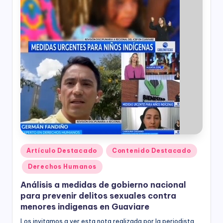
ciudadanía,
p
cultura
a
ciudadana,
responsabilidad
r
social
empresarial,
a
debida
el
diligencia.
Para
D
trabajar
e
en
la
s
construcción
a
de
ciudadanía
Publicado
Artículo Destacado
Contenido Destacado
rr
para
en
Derechos Humanos
la
o
construcción
Análisis a medidas de gobierno nacional
ll
de
para prevenir delitos sexuales contra
paz,
o
menores indigenas en Guaviare
el
Los invitamos a ver esta nota realizada por la periodista
desarrollo