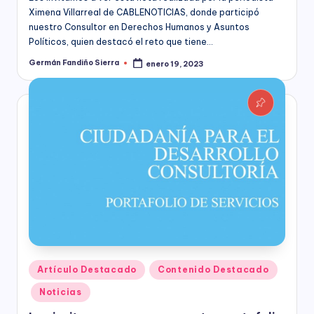
C
Ximena Villarreal de CABLENOTICIAS, donde participó
socioeconómico,
o
nuestro Consultor en Derechos Humanos y Asuntos
cultural
n
Políticos, quien destacó el reto que tiene…
y
político
Germán Fandiño Sierra
enero 19, 2023
s
Publicado
de
por
nuestro
ul
país,
t
la
Fundación
o
Bogotá
rí
Mía
ofrece
a
para
(
las
Empresas
a
de
todos
n
los
Publicado
Artículo Destacado
Contenido Destacado
t
sectores
en
Noticias
de
e
la