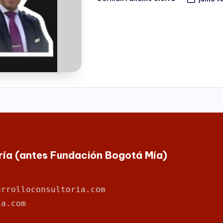
Publicado
por
oría (antes Fundación Bogotá Mía)
arrolloconsultoria.com
ia.com