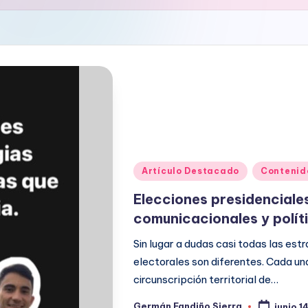
Publicado
Artículo Destacado
Contenid
en
Elecciones presidenciale
comunicacionales y polít
Sin lugar a dudas casi todas las es
electorales son diferentes. Cada una
circunscripción territorial de…
Germán Fandiño Sierra
junio 1