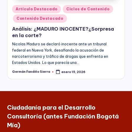
Publicado
Artículo Destacado
Ciclos de Contenido
en
Contenido Destacado
Análisis: ¿MADURO INOCENTE?¿Sorpresa
en la corte?
Nicolas Maduro se declaró inocente ante un tribunal
federal en Nueva York, desafiando la acusación de
narcoterrorismo y tráfico de drogas que enfrenta en
Estados Unidos. Lo que parecía una…
Germán Fandiño Sierra
enero 15, 2026
Publicado
por
Ciudadanía para el Desarrollo
Consultoría (antes Fundación Bogotá
Mía)