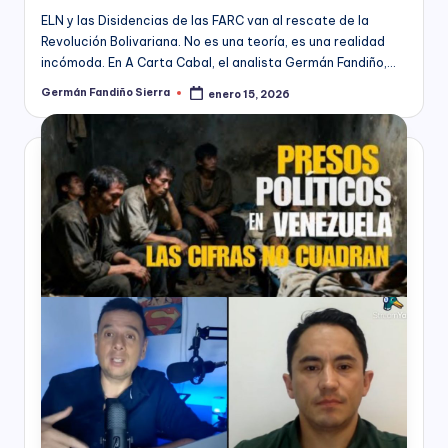
C
socioeconómico,
ELN y las Disidencias de las FARC van al rescate de la
o
cultural
Revolución Bolivariana. No es una teoría, es una realidad
n
y
incómoda. En A Carta Cabal, el analista Germán Fandiño,…
político
s
Germán Fandiño Sierra
enero 15, 2026
Publicado
de
por
nuestro
ul
país,
t
la
Fundación
o
Bogotá
rí
Mía
ofrece
a
para
(
las
Empresas
a
de
todos
n
los
t
sectores
de
e
la