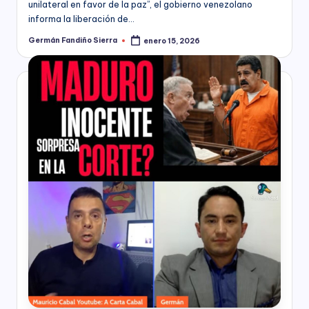
unilateral en favor de la paz”, el gobierno venezolano
responsabilidad
informa la liberación de…
social
Germán Fandiño Sierra
enero 15, 2026
empresarial,
Publicado
por
debida
diligencia.