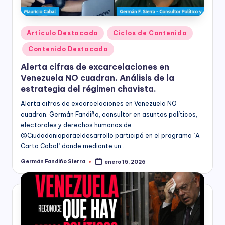
s
economía,
para
F
las
Publicado
Artículo Destacado
Ciclos de Contenido
u
Instituciones
en
Educativas,
Contenido Destacado
n
para
Alerta cifras de excarcelaciones en
los
d
Venezuela NO cuadran. Análisis de la
Candidatos,
a
estrategia del régimen chavista.
Movimientos
y
ci
Alerta cifras de excarcelaciones en Venezuela NO
Partidos
cuadran. Germán Fandiño, consultor en asuntos políticos,
ó
Políticos,
electorales y derechos humanos de
y
‪@Ciudadaniaparaeldesarrollo‬ participó en el programa "A
n
para
Carta Cabal" donde mediante un…
B
las
Germán Fandiño Sierra
enero 15, 2026
Publicado
entidades
o
por
del
Sector
g
Público
o
a
nivel
t