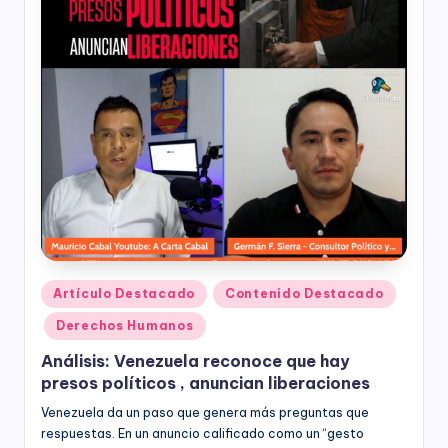
nacional,
á
departamental
y
M
distrital,
ía
los
siguientes
)
servicios:
Consultoría
especializada
en
derechos
humanos,
equidad
de
Publicado
Artículo Destacado
Contenido Destacado
género,
en
marketing
Derechos Humanos
político,
Análisis: Venezuela reconoce que hay
construcción
presos políticos , anuncian liberaciones
de
ciudadanía,
Venezuela da un paso que genera más preguntas que
cultura
respuestas. En un anuncio calificado como un “gesto
ciudadana,