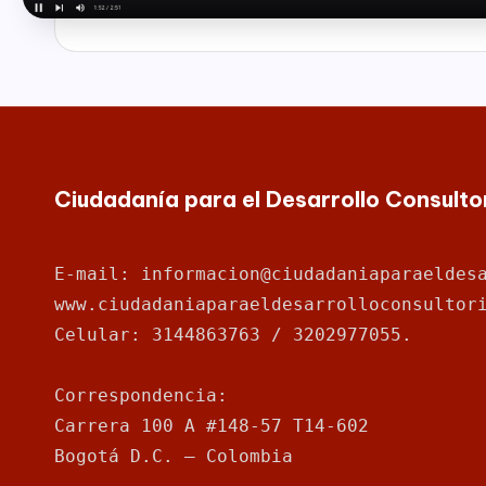
para
a
la
rr
construcción
de
o
paz,
el
ll
desarrollo
Ciudadanía para el Desarrollo Consult
o
socioeconómico,
cultural
C
y
E-mail: informacion@ciudadaniaparaeldes
o
político
www.ciudadaniaparaeldesarrolloconsultor
de
Celular: 3144863763 / 3202977055.
n
nuestro
país,
s
Correspondencia: 
la
Carrera 100 A #148-57 T14-602
ul
Fundación
Bogotá D.C. – Colombia
Bogotá