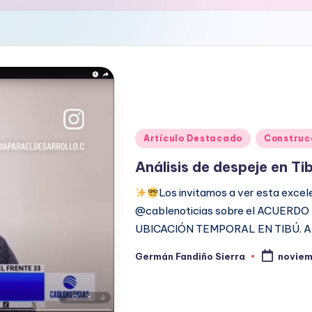
Publicado
Artículo Destacado
Construc
en
Análisis de despeje en T
Los invitamos a ver esta exce
@cablenoticias sobre el ACUERD
UBICACIÓN TEMPORAL EN TIBÚ. Al
Germán Fandiño Sierra
noviem
Publicado
por