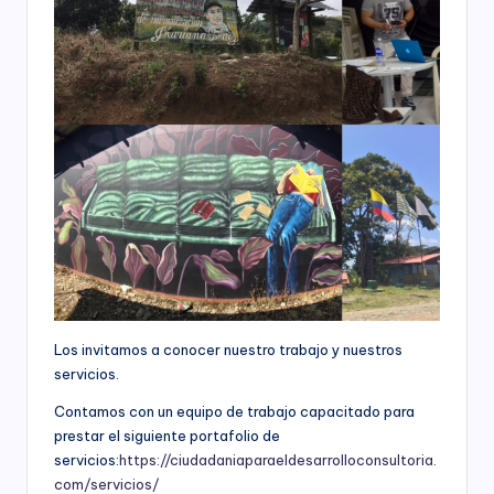
s
economía,
para
F
las
u
Instituciones
Educativas,
n
para
los
d
Candidatos,
a
Movimientos
y
ci
Partidos
ó
Políticos,
y
n
para
B
las
Los invitamos a conocer nuestro trabajo y nuestros
entidades
o
servicios.
del
Sector
g
Contamos con un equipo de trabajo capacitado para
Público
prestar el siguiente portafolio de
o
a
servicios:
https://ciudadaniaparaeldesarrolloconsultoria.
nivel
t
com/servicios/