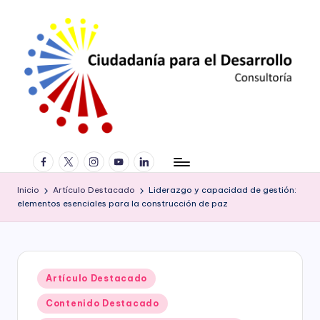
Saltar
al
contenido
C
Consultoría
facebook.com
twitter.com
instagram.com
youtube.com
linkedin.com
especializada
iu
en
d
derechos
Inicio
Artículo Destacado
Liderazgo y capacidad de gestión:
humanos,
elementos esenciales para la construcción de paz
a
equidad
de
d
género,
a
marketing
Publicado
Artículo Destacado
político,
ní
en
construcción
Contenido Destacado
a
de