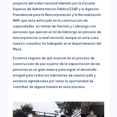
C
proyecto del orden nacional liderado por la Escuela
socioeconómico,
o
Superior de Administración Pública ESAP y la Agencia
cultural
Presidencial para la Reincorporación y la Normalización
n
y
ARN, que esta enfocado en la construcción de
político
s
capacidades en temas de Gestión y Liderazgo con
de
personas que ejercen un rol de liderazgo en proceso de
nuestro
ul
reincorporación a nivel nacional, aunque en este caso
país,
t
nuestro consultor ha trabajado en el departamento del
la
Fundación
Meta.
o
Bogotá
Estamos seguros de que avanzar en un proceso de
rí
Mía
construcción de paz a partir de la capacitación de las
ofrece
a
personas es un gran avance para lograr el desarrollo
para
integral para todos los habitantes de nuestro país y
(
las
estamos agradecidos por tener la oportunidad de
Empresas
a
contribuir de alguna manera en este proceso.
de
todos
n
los
t
sectores
de
e
la