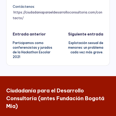
nacional,
á
Contáctenos:
departamental
https://ciudadaniaparaeldesarrolloconsultoria.com/con
y
M
distrital,
tacto/
ía
los
siguientes
)
Navegación
Entrada anterior
Siguiente entrada
servicios:
Consultoría
Participamos como
Explotación sexual de
de
especializada
conferencistas y jurados
menores: un problema
en
de la Hackathon Escolar
cada vez más grave.
entradas
derechos
2021
humanos,
equidad
de
género,
marketing
político,
Ciudadanía para el Desarrollo
construcción
Consultoría (antes Fundación Bogotá
de
ciudadanía,
Mía)
cultura
ciudadana,