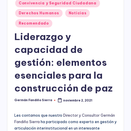
ciudadanía,
Convivencia y Seguridad Ciudadana
p
cultura
Derechos Humanos
Noticias
a
ciudadana,
responsabilidad
r
Recomendado
social
empresarial,
a
Liderazgo y
debida
el
diligencia.
capacidad de
Para
D
trabajar
gestión: elementos
e
en
la
s
esenciales para la
construcción
a
de
construcción de paz
ciudadanía
rr
para
la
o
Germán Fandiño Sierra
noviembre 2, 2021
Publicado
por
construcción
ll
de
Les contamos que nuestro
Director y Consultor Germán
paz,
o
Fandiño Sierra
ha participado como experto en gestión y
el
articulación interinstitucional en un interesante
desarrollo