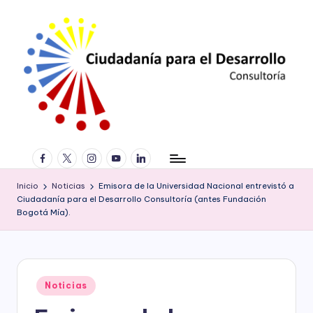
Saltar
al
contenido
C
Consultoría
facebook.com
twitter.com
instagram.com
youtube.com
linkedin.com
especializada
iu
en
d
derechos
Inicio
Noticias
Emisora de la Universidad Nacional entrevistó a
humanos,
Ciudadanía para el Desarrollo Consultoría (antes Fundación
a
Bogotá Mía).
equidad
de
d
género,
a
marketing
político,
ní
Publicado
Noticias
construcción
en
a
de