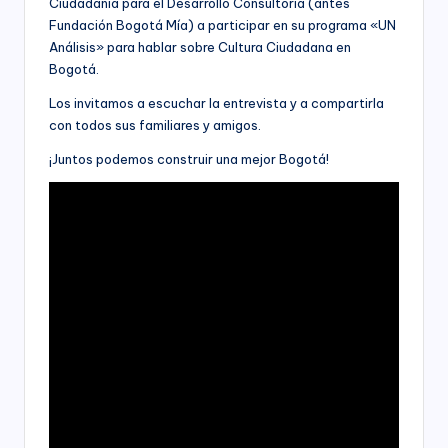
C
Ciudadanía para el Desarrollo Consultoría (antes
socioeconómico,
Fundación Bogotá Mía) a participar en su programa «UN
o
cultural
Análisis» para hablar sobre Cultura Ciudadana en
n
y
Bogotá.
político
s
Los invitamos a escuchar la entrevista y a compartirla
de
nuestro
con todos sus familiares y amigos.
ul
país,
t
¡Juntos podemos construir una mejor Bogotá!
la
Fundación
o
Bogotá
rí
Mía
ofrece
a
para
(
las
Empresas
a
de
todos
n
los
t
sectores
de
e
la