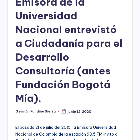
Emisora de la
ciudadanía,
p
cultura
Universidad
a
ciudadana,
responsabilidad
r
Nacional entrevistó
social
empresarial,
a
a Ciudadanía para el
debida
el
diligencia.
Desarrollo
Para
D
trabajar
e
Consultoría (antes
en
la
s
construcción
Fundación Bogotá
a
de
ciudadanía
Mía).
rr
para
la
o
Germán Fandiño Sierra
junio 12, 2020
Publicado
construcción
por
ll
de
paz,
El pasado 21 de julio del 2015, la Emisora Universidad
o
el
Nacional de Colombia de la estación 98.5 FM invitó a
desarrollo