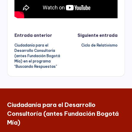
nacional,
á
departamental
y
M
distrital,
ía
los
siguientes
Navegación
Entrada anterior
Siguiente entrada
)
servicios:
Consultoría
Ciudadanía para el
Ciclo de Relativismo
de
Desarrollo Consultoría
especializada
(antes Fundación Bogotá
en
entradas
Mía) en el programa
derechos
“Buscando Respuestas”
humanos,
equidad
de
género,
marketing
político,
Ciudadanía para el Desarrollo
construcción
Consultoría (antes Fundación Bogotá
de
ciudadanía,
Mía)
cultura
ciudadana,