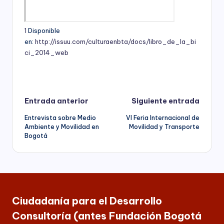
s
economía,
para
F
las
1
Disponible
u
Instituciones
en:
http://issuu.com/culturaenbta/docs/libro_de_la_bi
Educativas,
ci_2014_web
n
para
los
d
Candidatos,
a
Movimientos
Navegación
Entrada anterior
Siguiente entrada
y
ci
Partidos
Entrevista sobre Medio
VI Feria Internacional de
ó
de
Políticos,
Ambiente y Movilidad en
Movilidad y Transporte
y
n
Bogotá
entradas
para
B
las
entidades
o
del
Sector
g
Público
Ciudadanía para el Desarrollo
o
a
Consultoría (antes Fundación Bogotá
nivel
t