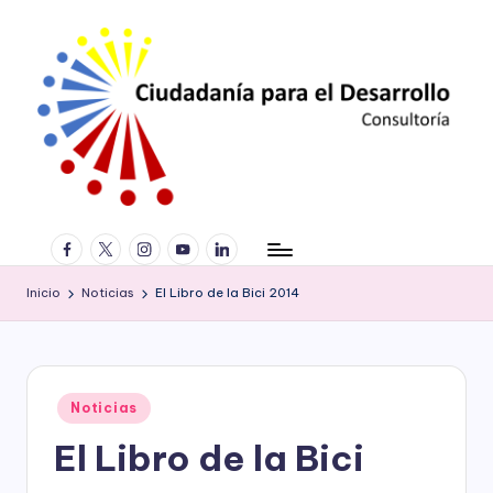
Saltar
al
contenido
C
Consultoría
facebook.com
twitter.com
instagram.com
youtube.com
linkedin.com
especializada
iu
en
d
derechos
Inicio
Noticias
El Libro de la Bici 2014
humanos,
a
equidad
de
d
género,
a
Publicado
marketing
Noticias
en
político,
ní
El Libro de la Bici
construcción
a
de