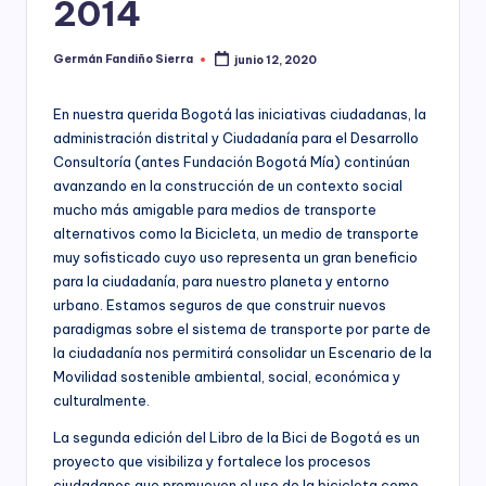
2014
ciudadanía,
p
cultura
a
ciudadana,
Germán Fandiño Sierra
junio 12, 2020
Publicado
responsabilidad
por
r
social
En nuestra querida Bogotá las iniciativas ciudadanas, la
empresarial,
a
administración distrital y Ciudadanía para el Desarrollo
debida
el
Consultoría (antes Fundación Bogotá Mía) continúan
diligencia.
avanzando en la construcción de un contexto social
Para
D
mucho más amigable para medios de transporte
trabajar
e
alternativos como la Bicicleta, un medio de transporte
en
la
muy sofisticado cuyo uso representa un gran beneficio
s
construcción
para la ciudadanía, para nuestro planeta y entorno
a
de
urbano. Estamos seguros de que construir nuevos
ciudadanía
paradigmas sobre el sistema de transporte por parte de
rr
para
la ciudadanía nos permitirá consolidar un Escenario de la
la
o
Movilidad sostenible ambiental, social, económica y
construcción
culturalmente.
ll
de
La segunda edición del Libro de la Bici de Bogotá es un
paz,
o
proyecto que visibiliza y fortalece los procesos
el
desarrollo
ciudadanos que promueven el uso de la bicicleta como