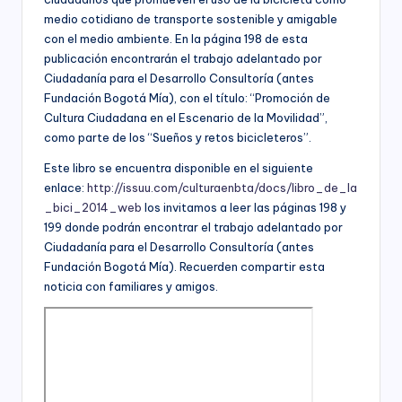
C
socioeconómico,
medio cotidiano de transporte sostenible y amigable
o
cultural
con el medio ambiente. En la página 198 de esta
n
y
publicación encontrarán el trabajo adelantado por
político
Ciudadanía para el Desarrollo Consultoría (antes
s
de
Fundación Bogotá Mía), con el título: “Promoción de
nuestro
ul
Cultura Ciudadana en el Escenario de la Movilidad”,
país,
como parte de los “Sueños y retos bicicleteros”.
t
la
Este libro se encuentra disponible en el siguiente
Fundación
o
Bogotá
enlace:
http://issuu.com/culturaenbta/docs/libro_de_la
rí
Mía
_bici_2014_web
los invitamos a leer las páginas 198 y
ofrece
199 donde podrán encontrar el trabajo adelantado por
a
para
Ciudadanía para el Desarrollo Consultoría (antes
(
las
Fundación Bogotá Mía). Recuerden compartir esta
Empresas
noticia con familiares y amigos.
a
de
todos
n
los
t
sectores
de
e
la