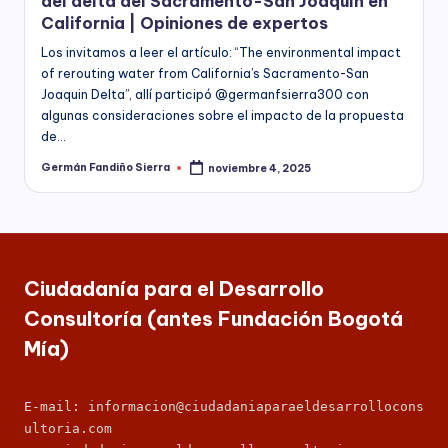
C
del delta del Sacramento-San Joaquín en
socioeconómico,
California | Opiniones de expertos
o
cultural
Los invitamos a leer el artículo: “The environmental impact
n
y
of rerouting water from California’s Sacramento-San
político
s
Joaquin Delta”, allí participó @germanfsierra300 con
de
algunas consideraciones sobre el impacto de la propuesta
nuestro
ul
de…
país,
t
la
Germán Fandiño Sierra
noviembre 4, 2025
Publicado
por
Fundación
o
Bogotá
rí
Mía
ofrece
a
para
Ciudadanía para el Desarrollo
(
las
Empresas
Consultoría (antes Fundación Bogotá
a
de
Mía)
todos
n
los
t
sectores
E-mail: informacion@ciudadaniaparaeldesarrollocons
de
e
ultoria.com
la