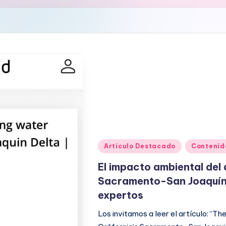
Publicado
Artículo Destacado
Contenid
en
El impacto ambiental del 
Sacramento-San Joaquín e
expertos
Los invitamos a leer el artículo: “T