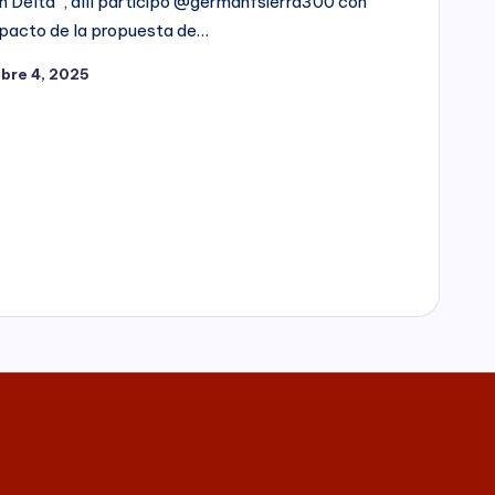
n Delta”, allí participó @germanfsierra300 con
mpacto de la propuesta de…
bre 4, 2025