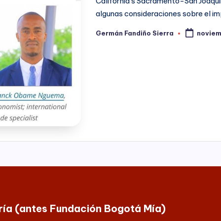
California’s Sacramento-San Joaqui
algunas consideraciones sobre el i
Germán Fandiño Sierra
noviem
Publicado
por
oría (antes Fundación Bogotá Mía)