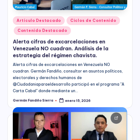
s
economía,
para
F
las
Publicado
Artículo Destacado
Ciclos de Contenido
u
Instituciones
en
Educativas,
Contenido Destacado
n
para
Alerta cifras de excarcelaciones en
los
d
Venezuela NO cuadran. Análisis de la
Candidatos,
a
estrategia del régimen chavista.
Movimientos
y
ci
Alerta cifras de excarcelaciones en Venezuela NO
Partidos
cuadran. Germán Fandiño, consultor en asuntos políticos,
ó
Políticos,
electorales y derechos humanos de
y
‪@Ciudadaniaparaeldesarrollo‬ participó en el programa "A
n
para
Carta Cabal" donde mediante un…
B
las
Germán Fandiño Sierra
enero 15, 2026
Publicado
entidades
o
por
del
Sector
g
Público
o
a
nivel
t