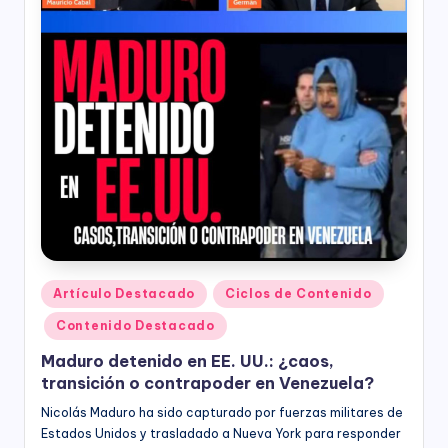
nacional,
á
departamental
y
M
distrital,
ía
los
siguientes
)
servicios:
Consultoría
especializada
en
derechos
humanos,
equidad
de
Publicado
Artículo Destacado
Ciclos de Contenido
género,
en
marketing
Contenido Destacado
político,
Maduro detenido en EE. UU.: ¿caos,
construcción
transición o contrapoder en Venezuela?
de
ciudadanía,
Nicolás Maduro ha sido capturado por fuerzas militares de
cultura
Estados Unidos y trasladado a Nueva York para responder
ciudadana,