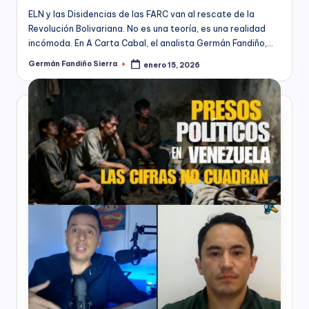
C
socioeconómico,
ELN y las Disidencias de las FARC van al rescate de la
o
cultural
Revolución Bolivariana. No es una teoría, es una realidad
n
y
incómoda. En A Carta Cabal, el analista Germán Fandiño,…
político
s
Germán Fandiño Sierra
enero 15, 2026
Publicado
de
por
nuestro
ul
país,
t
la
Fundación
o
Bogotá
rí
Mía
ofrece
a
para
(
las
Empresas
a
de
todos
n
los
t
sectores
de
e
la