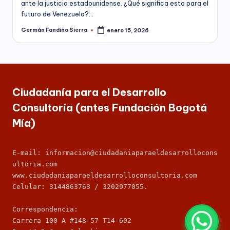
ante la justicia estadounidense. ¿Qué significa esto para el
responsabilidad
futuro de Venezuela?…
social
Germán Fandiño Sierra
enero 15, 2026
empresarial,
Publicado
por
debida
diligencia.
Ciudadanía para el Desarrollo
Consultoría (antes Fundación Bogotá
Mía)
E-mail: informacion@ciudadaniaparaeldesarrollocons
ultoria.com
www.ciudadaniaparaeldesarrolloconsultoria.com
Celular: 3144863763 / 3202977055.
Correspondencia: 
Carrera 100 A #148-57 T14-602