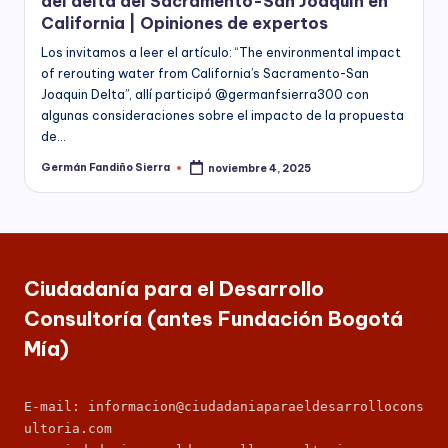
C
del delta del Sacramento-San Joaquín en
socioeconómico,
California | Opiniones de expertos
o
cultural
Los invitamos a leer el artículo: “The environmental impact
n
y
of rerouting water from California’s Sacramento-San
político
s
Joaquin Delta”, allí participó @germanfsierra300 con
de
algunas consideraciones sobre el impacto de la propuesta
nuestro
ul
de…
país,
t
la
Germán Fandiño Sierra
noviembre 4, 2025
Publicado
por
Fundación
o
Bogotá
rí
Mía
ofrece
a
para
Ciudadanía para el Desarrollo
(
las
Empresas
Consultoría (antes Fundación Bogotá
a
de
Mía)
todos
n
los
t
sectores
E-mail: informacion@ciudadaniaparaeldesarrollocons
de
e
ultoria.com
la