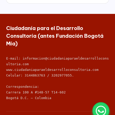
C
por
socioeconómico,
o
cultural
n
y
político
s
de
Ciudadanía para el Desarrollo
nuestro
ul
Consultoría (antes Fundación Bogotá
país,
t
Mía)
la
Fundación
o
Bogotá
rí
E-mail: informacion@ciudadaniaparaeldesarrollocons
Mía
ultoria.com
ofrece
a
para
www.ciudadaniaparaeldesarrolloconsultoria.com
(
las
Celular: 3144863763 / 3202977055.
Empresas
a
de
Correspondencia: 
todos
n
Carrera 100 A #148-57 T14-602
los
Bogotá D.C. – Colombia
t
sectores
de
e
la