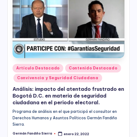
ciudadanía,
p
cultura
a
ciudadana,
responsabilidad
r
social
empresarial,
a
debida
el
diligencia.
Para
D
trabajar
e
en
Publicado
Artículo Destacado
Contenido Destacado
la
en
s
Convivencia y Seguridad Ciudadana
construcción
a
de
Análisis: impacto del atentado frustrado en
ciudadanía
rr
Bogotá D.C. en materia de seguridad
para
ciudadana en el periodo electoral.
la
o
construcción
Programa de análisis en el que participó el consultor en
ll
de
Derechos Humanos y Asuntos Políticos Germán Fandiño
paz,
Sierra.
o
el
Germán Fandiño Sierra
enero 22, 2022
Publicado
desarrollo