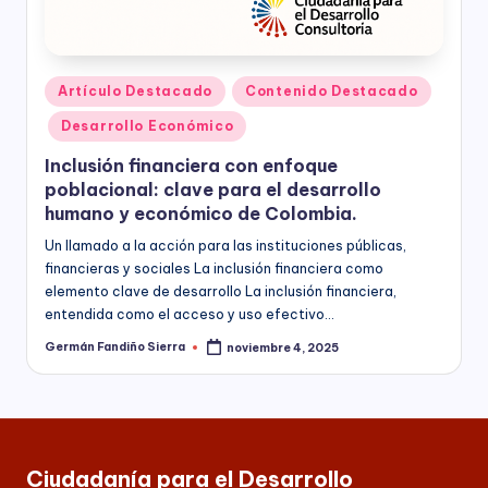
C
socioeconómico,
o
cultural
n
y
Publicado
político
Artículo Destacado
Contenido Destacado
s
en
de
Desarrollo Económico
nuestro
ul
país,
Inclusión financiera con enfoque
t
la
poblacional: clave para el desarrollo
Fundación
o
humano y económico de Colombia.
Bogotá
rí
Un llamado a la acción para las instituciones públicas,
Mía
financieras y sociales La inclusión financiera como
ofrece
a
elemento clave de desarrollo La inclusión financiera,
para
entendida como el acceso y uso efectivo…
(
las
Empresas
Germán Fandiño Sierra
noviembre 4, 2025
a
Publicado
de
por
todos
n
los
t
sectores
de
e
Ciudadanía para el Desarrollo
la