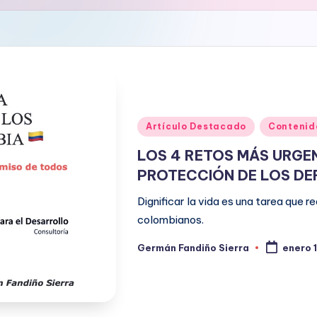
Publicado
Artículo Destacado
Contenid
en
LOS 4 RETOS MÁS URGE
PROTECCIÓN DE LOS D
Dignificar la vida es una tarea que 
colombianos.
Germán Fandiño Sierra
enero 
Publicado
por