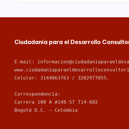
para
a
la
rr
construcción
de
o
paz,
Ciudadanía para el Desarrollo Consult
el
ll
desarrollo
o
socioeconómico,
E-mail: informacion@ciudadaniaparaeldes
cultural
C
www.ciudadaniaparaeldesarrolloconsultor
y
Celular: 3144863763 / 3202977055.
o
político
de
n
Correspondencia: 
nuestro
país,
Carrera 100 A #148-57 T14-602
s
la
Bogotá D.C. – Colombia
ul
Fundación
Bogotá