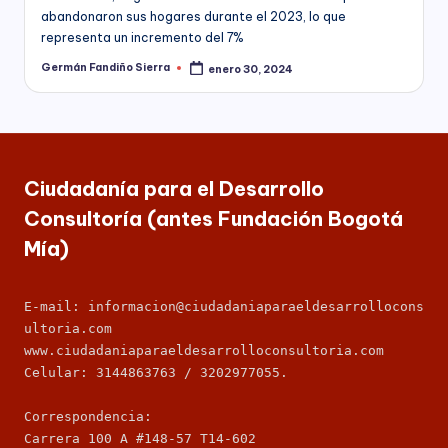
C
abandonaron sus hogares durante el 2023, lo que
socioeconómico,
o
representa un incremento del 7%
cultural
n
y
Germán Fandiño Sierra
enero 30, 2024
Publicado
político
por
s
de
nuestro
ul
país,
t
la
Ciudadanía para el Desarrollo
Fundación
o
Bogotá
Consultoría (antes Fundación Bogotá
rí
Mía
Mía)
ofrece
a
para
(
las
E-mail: informacion@ciudadaniaparaeldesarrollocons
Empresas
a
ultoria.com
de
www.ciudadaniaparaeldesarrolloconsultoria.com
todos
n
Celular: 3144863763 / 3202977055.
los
t
sectores
Correspondencia: 
de
e
Carrera 100 A #148-57 T14-602
la