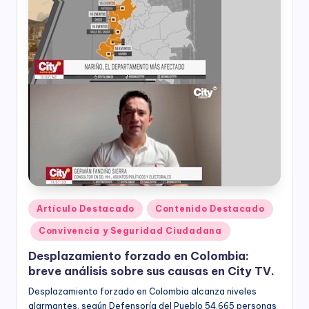
ciudadanía,
p
cultura
a
ciudadana,
responsabilidad
r
social
empresarial,
a
debida
el
diligencia.
Para
D
trabajar
e
en
la
s
construcción
a
de
ciudadanía
Publicado
Artículo Destacado
Contenido Destacado
rr
para
en
Convivencia y Seguridad Ciudadana
la
o
construcción
Desplazamiento forzado en Colombia:
ll
de
breve análisis sobre sus causas en City TV.
paz,
o
Desplazamiento forzado en Colombia alcanza niveles
el
alarmantes, según Defensoría del Pueblo 54.665 personas
desarrollo