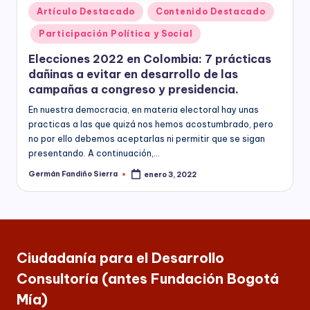
C
Publicado
Artículo Destacado
Contenido Destacado
socioeconómico,
o
en
cultural
Participación Política y Social
n
y
Elecciones 2022 en Colombia: 7 prácticas
político
s
de
dañinas a evitar en desarrollo de las
nuestro
ul
campañas a congreso y presidencia.
país,
t
En nuestra democracia, en materia electoral hay unas
la
practicas a las que quizá nos hemos acostumbrado, pero
Fundación
o
no por ello debemos aceptarlas ni permitir que se sigan
Bogotá
presentando. A continuación,…
rí
Mía
ofrece
Germán Fandiño Sierra
enero 3, 2022
a
Publicado
por
para
(
las
Empresas
a
de
todos
n
Ciudadanía para el Desarrollo
los
t
sectores
Consultoría (antes Fundación Bogotá
de
e
Mía)
la