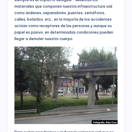
C
socioeconómico,
materiales que componen nuestra infraestructura vial
o
cultural
como andenes, separadores, puentes, semáforos,
n
y
calles, bolardos, etc., en la mayoría de los accidentes
político
actúan como receptores de las personas y aunque su
s
de
papel es pasivo, en determinadas condiciones pueden
nuestro
ul
llegar a demoler nuestro cuerpo.
país,
t
la
Fundación
o
Bogotá
rí
Mía
ofrece
a
para
(
las
Empresas
a
de
todos
n
los
t
sectores
de
e
la
Para evitar accidentes y reducir la violencia vial que se