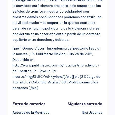
la movilidad está siempre presente, solo respetando las
señales de tránsito y mostrando solidaridad con
nuestros demás conciudadanos podremos construir una
movilidad mucho más segura, en la que los peatones
dejen de ser la principal víctima de la violencia vial y se
conviertan en un actor eficiente a partir de un correcto
equilibrio entre derechos y deberes.
[pie]1 Gómez Víctor, “Imprudencia del peatón lo lleva a
la muerte”, En: Publimetro México, Julio 25 de 2012,
Disponible en:
http://www.publimetro.com.mx/noticias/imprudencia-
del-peaton-lo-lleva-a-la-
muerte/mlgy!GuECrYoH4y4qw/[/pie][pie]2 Código de
Tránsito de Colombia. Artículo 58°. Prohibiciones a los
peatones.[/pie]
Navegación
Entrada anterior
Siguiente entrada
Actores de la Movilidad.
Bici Usuarios