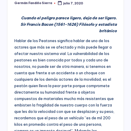
ciudadanía,
Germán Fandiño Sierra
julio 7, 2020
p
Publicado
cultura
por
a
ciudadana,
Cuando el peligro parece ligero, deja de ser ligero.
responsabilidad
r
Sir Francis Bacon (1561-1626) Filósofo y estadista
social
británico
empresarial,
a
debida
Hablar de los Peatones significa hablar de uno de los
el
diligencia.
actores que más se ve afectado y más puede llegar a
Para
D
afectar nuestro sistema vial. La vulnerabilidad de los
trabajar
peatones es bien conocida por todos y cada uno de
e
en
nosotros, no puede ser de otra manera, si tenemos en
la
s
cuenta que frente a un accidente o un choque con
construcción
cualquiera de los demás actores de la movilidad, es el
a
de
peatón quien lleva la peor parte porque compromete
ciudadanía
rr
directamente su humanidad frente a objetos
para
compuestos de materiales mucho más resistentes que
la
o
embisten la fragilidad de nuestro cuerpo con la fuerza
construcción
ll
que les da la velocidad con que se desplazan y su peso,
de
recordemos que el peso de un vehículo “es de mil 200
paz,
o
kilos en promedio contra el peso de una persona,
el
desarrollo
siempre es un impacto desigual”.
1
Además los