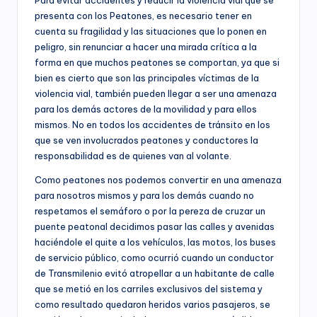
s
economía,
presenta con los Peatones, es necesario tener en
para
F
cuenta su fragilidad y las situaciones que lo ponen en
las
peligro, sin renunciar a hacer una mirada crítica a la
u
Instituciones
forma en que muchos peatones se comportan, ya que si
Educativas,
n
bien es cierto que son las principales víctimas de la
para
violencia vial, también pueden llegar a ser una amenaza
los
d
para los demás actores de la movilidad y para ellos
Candidatos,
a
mismos. No en todos los accidentes de tránsito en los
Movimientos
que se ven involucrados peatones y conductores la
y
ci
responsabilidad es de quienes van al volante.
Partidos
ó
Políticos,
Como peatones nos podemos convertir en una amenaza
y
n
para nosotros mismos y para los demás cuando no
para
respetamos el semáforo o por la pereza de cruzar un
B
las
puente peatonal decidimos pasar las calles y avenidas
entidades
o
haciéndole el quite a los vehículos, las motos, los buses
del
de servicio público, como ocurrió cuando un conductor
Sector
g
de Transmilenio evitó atropellar a un habitante de calle
Público
o
que se metió en los carriles exclusivos del sistema y
a
como resultado quedaron heridos varios pasajeros, se
nivel
t