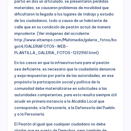
partió en dos un articulado, se presentaron pérdidas
nacional,
á
materiales, se causaron problemas de movilidad que
departamental
y
dificultaron la llegada a los lugares de trabajo y estudio
M
distrital,
de los ciudadanos, todo a causa de un habitante de
ía
los
calle que en su condición de peatón actuó de manera
siguientes
imprudente. (Ver imágenes del accidente:
)
servicios:
http://www.eltiempo.com/Multimedia/galeria_fotos/bo
Consultoría
got4/GALERIAFOTOS-WEB-
especializada
PLANTILLA_GALERIA_FOTOS-12329161.html)
en
En los casos en que la infraestructura para el peatón
derechos
sea deficiente, es necesario que la ciudadanía denuncie
humanos,
equidad
y exija respuestas por parte de las autoridades, en ese
de
propósito la participación social y política de la
género,
comunidad debe materializarse en solicitudes a las
marketing
autoridades competentes, para esto resulta siempre útil
político,
acudir en primera instancia a la Alcaldía Local que
construcción
corresponda, a la Personería, a la Defensoría del Pueblo
de
y a la Personería.
ciudadanía,
El Peatón al igual que cualquier ciudadano no debe
cultura
olvidar que es sujeto de Derechos, pero también de
ciudadana,