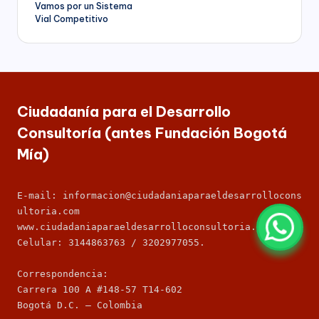
de
Vamos por un Sistema
Vial Competitivo
entradas
Ciudadanía para el Desarrollo
Consultoría (antes Fundación Bogotá
Mía)
E-mail: informacion@ciudadaniaparaeldesarrollocons
ultoria.com
www.ciudadaniaparaeldesarrolloconsultoria.com
Celular: 3144863763 / 3202977055.
Correspondencia: 
Carrera 100 A #148-57 T14-602
Bogotá D.C. – Colombia